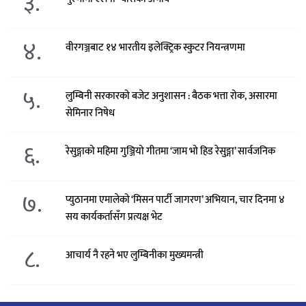
३.
४.
वीरगञ्जबाट १४ भारतीय इलेक्ट्रिक स्कुटर नियन्त्रणमा
५.
लुम्बिनी सरकारको बजेट अनुशासन : बैठक भत्ता रोक, असारमा
सेमिनार निषेध
६.
रेसुङ्गाको महिमा गुञ्जियो गीतमा ‘जाम भो हिड रेसुङ्गा’ सार्वजनिक
७.
प्युठानमा एमालेको ‘मिसन पार्टी जागरण’ अभियान, चार दिनमा ४
सय कार्यकर्तासँग प्रत्यक्ष भेट
८.
आचार्य नै रहने भए लुम्बिनीका मुख्यमन्त्री