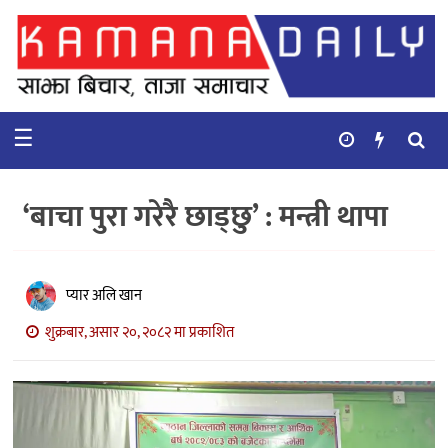
गृहपृष्ठ
समाचार
☰
विचार
कुटनिती
‘बाचा पुरा गरेरै छाड्छु’ : मन्त्री थापा
कुराकानी
अर्थ
प्यार अलि खान
र
बाणिज्य
शुक्रबार, असार २०, २०८२ मा प्रकाशित
भिडियो
सिफारिस