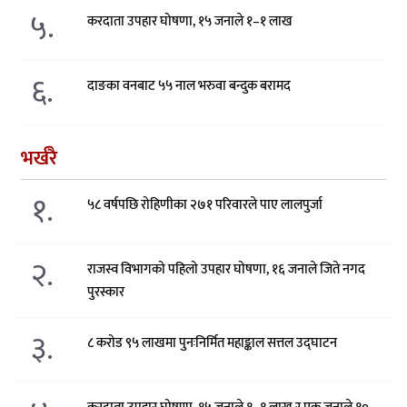
५.
करदाता उपहार घोषणा, १५ जनाले १–१ लाख
६.
दाङका वनबाट ५५ नाल भरुवा बन्दुक बरामद
भर्खरै
१.
५८ वर्षपछि रोहिणीका २७१ परिवारले पाए लालपुर्जा
२.
राजस्व विभागको पहिलो उपहार घोषणा, १६ जनाले जिते नगद
पुरस्कार
३.
८ करोड ९५ लाखमा पुनःनिर्मित महाङ्काल सत्तल उद्घाटन