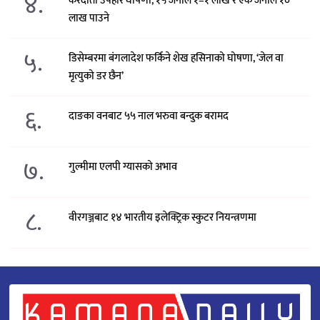
४.
करदाता उपहार घोषणा, १५ जनाले १–१ लाख र एक जनाले १०
लाख पाउने
५.
डिसेम्बरमा बंगलादेश फर्किने शेख हसिनाको घोषणा, ‘जेल वा
मृत्युको डर छैन’
६.
दाङका वनबाट ५५ नाल भरुवा बन्दुक बरामद
७.
गुल्मीमा एलपी ग्यासको अभाव
८.
वीरगञ्जबाट १४ भारतीय इलेक्ट्रिक स्कुटर नियन्त्रणमा