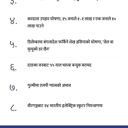
३.
४.
करदाता उपहार घोषणा, १५ जनाले १–१ लाख र एक जनाले १०
लाख पाउने
५.
डिसेम्बरमा बंगलादेश फर्किने शेख हसिनाको घोषणा, ‘जेल वा
मृत्युको डर छैन’
६.
दाङका वनबाट ५५ नाल भरुवा बन्दुक बरामद
७.
गुल्मीमा एलपी ग्यासको अभाव
८.
वीरगञ्जबाट १४ भारतीय इलेक्ट्रिक स्कुटर नियन्त्रणमा