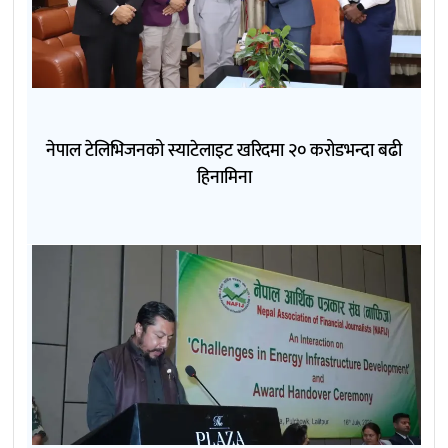
नेपाल टेलिभिजनको स्याटेलाइट खरिदमा २० करोडभन्दा बढी
हिनामिना