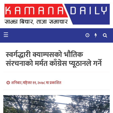
गृहपृष्ठ
समाचार
☰
विचार
कुटनिती
स्वर्गद्धारी क्याम्पसको भौतिक
कुराकानी
संरचनाको मर्मत काँग्रेस प्यूठानले गर्ने
अर्थ
र
बाणिज्य
शनिबार, मङि्सर ११, २०७८ मा प्रकाशित
भिडियो
सिफारिस