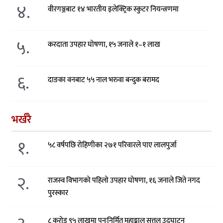
४.
वीरगञ्जबाट १४ भारतीय इलेक्ट्रिक स्कुटर नियन्त्रणमा
५.
करदाता उपहार घोषणा, १५ जनाले १–१ लाख
६.
दाङका वनबाट ५५ नाल भरुवा बन्दुक बरामद
भर्खरै
१.
५८ वर्षपछि रोहिणीका २७१ परिवारले पाए लालपुर्जा
२.
राजस्व विभागको पहिलो उपहार घोषणा, १६ जनाले जिते नगद
पुरस्कार
८ करोड ९५ लाखमा पुनःनिर्मित महाङ्काल सत्तल उद्घाटन