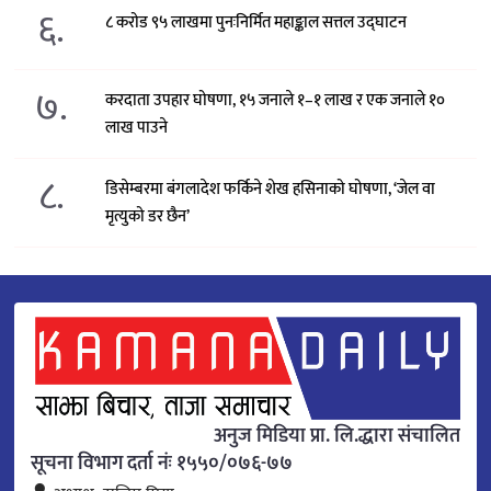
६.
८ करोड ९५ लाखमा पुनःनिर्मित महाङ्काल सत्तल उद्घाटन
७.
करदाता उपहार घोषणा, १५ जनाले १–१ लाख र एक जनाले १०
लाख पाउने
८.
डिसेम्बरमा बंगलादेश फर्किने शेख हसिनाको घोषणा, ‘जेल वा
मृत्युको डर छैन’
अनुज मिडिया प्रा. लि.द्धारा संचालित
सूचना विभाग दर्ता नंः १५५०/०७६-७७