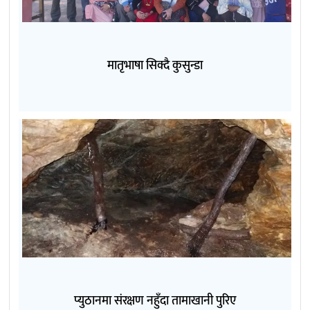
मातृभाषा सिक्दै कुसुन्डा
प्युठानमा संरक्षण नहुँदा तामाखानी पुरिए