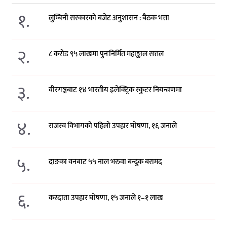
१.
लुम्बिनी सरकारको बजेट अनुशासन : बैठक भत्ता
२.
८ करोड ९५ लाखमा पुनःनिर्मित महाङ्काल सत्तल
३.
वीरगञ्जबाट १४ भारतीय इलेक्ट्रिक स्कुटर नियन्त्रणमा
४.
राजस्व विभागको पहिलो उपहार घोषणा, १६ जनाले
५.
दाङका वनबाट ५५ नाल भरुवा बन्दुक बरामद
६.
करदाता उपहार घोषणा, १५ जनाले १–१ लाख