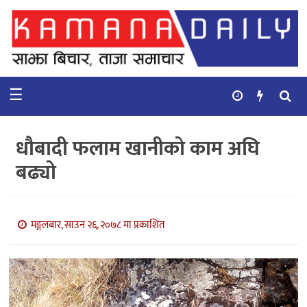
गृहपृष्ठ
समाचार
☰
विचार
कुटनिती
धौबादी फलाम खानीको काम अघि
कुराकानी
बढ्यो
अर्थ
र
बाणिज्य
मङ्गलबार, साउन २६, २०७८ मा प्रकाशित
भिडियो
सिफारिस