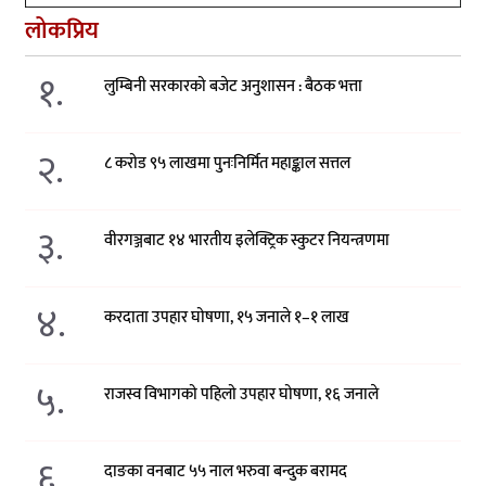
लोकप्रिय
१.
लुम्बिनी सरकारको बजेट अनुशासन : बैठक भत्ता
२.
८ करोड ९५ लाखमा पुनःनिर्मित महाङ्काल सत्तल
३.
वीरगञ्जबाट १४ भारतीय इलेक्ट्रिक स्कुटर नियन्त्रणमा
४.
करदाता उपहार घोषणा, १५ जनाले १–१ लाख
५.
राजस्व विभागको पहिलो उपहार घोषणा, १६ जनाले
६.
दाङका वनबाट ५५ नाल भरुवा बन्दुक बरामद