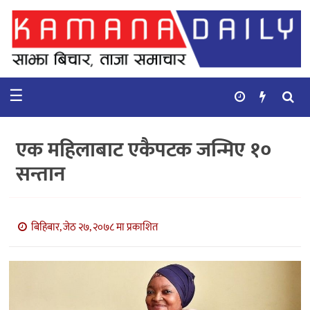
गृहपृष्ठ
समाचार
☰
विचार
कुटनिती
एक महिलाबाट एकैपटक जन्मिए १०
कुराकानी
सन्तान
अर्थ
र
बाणिज्य
बिहिबार, जेठ २७, २०७८ मा प्रकाशित
भिडियो
सिफारिस