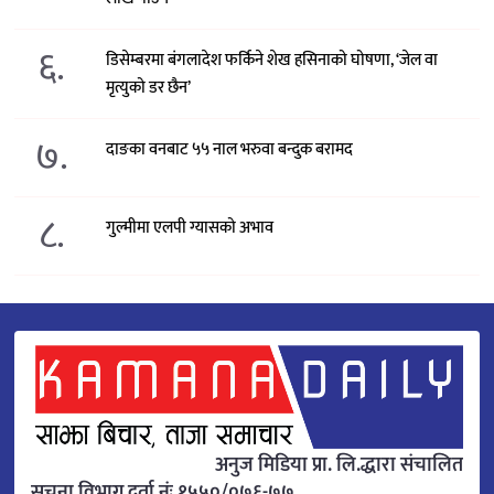
६.
डिसेम्बरमा बंगलादेश फर्किने शेख हसिनाको घोषणा, ‘जेल वा
मृत्युको डर छैन’
७.
दाङका वनबाट ५५ नाल भरुवा बन्दुक बरामद
८.
गुल्मीमा एलपी ग्यासको अभाव
अनुज मिडिया प्रा. लि.द्धारा संचालित
सूचना विभाग दर्ता नंः १५५०/०७६-७७