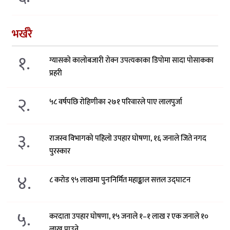
भर्खरै
१.
ग्यासको कालोबजारी रोक्न उपत्यकाका डिपोमा सादा पोसाकका
प्रहरी
२.
५८ वर्षपछि रोहिणीका २७१ परिवारले पाए लालपुर्जा
३.
राजस्व विभागको पहिलो उपहार घोषणा, १६ जनाले जिते नगद
पुरस्कार
४.
८ करोड ९५ लाखमा पुनःनिर्मित महाङ्काल सत्तल उद्घाटन
५.
करदाता उपहार घोषणा, १५ जनाले १–१ लाख र एक जनाले १०
लाख पाउने