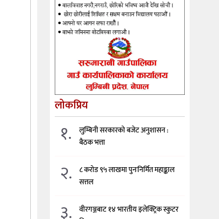
लोकप्रिय
१.
लुम्बिनी सरकारको बजेट अनुशासन :
बैठक भत्ता
२.
८ करोड ९५ लाखमा पुनःनिर्मित महाङ्काल
सत्तल
३.
वीरगञ्जबाट १४ भारतीय इलेक्ट्रिक स्कुटर