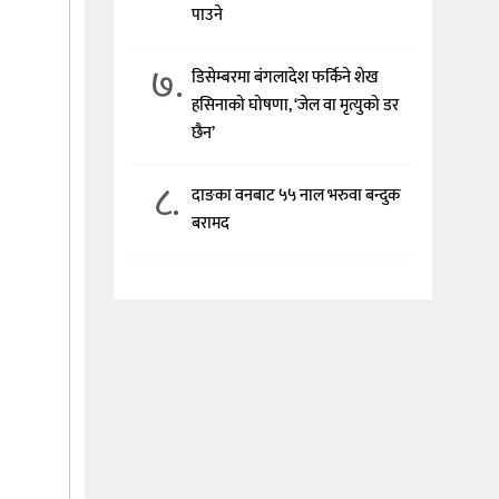
पाउने
७.
डिसेम्बरमा बंगलादेश फर्किने शेख
हसिनाको घोषणा, ‘जेल वा मृत्युको डर
छैन’
८.
दाङका वनबाट ५५ नाल भरुवा बन्दुक
बरामद