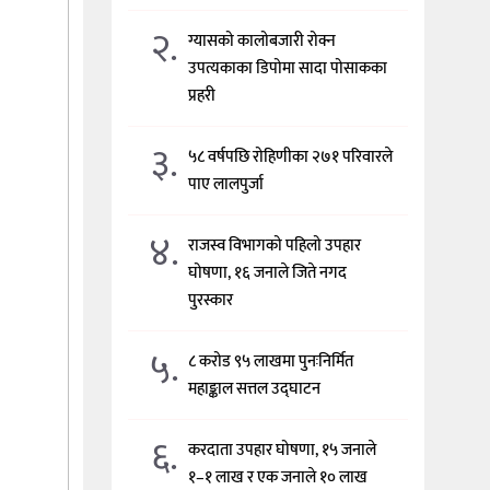
२.
ग्यासको कालोबजारी रोक्न
उपत्यकाका डिपोमा सादा पोसाकका
प्रहरी
३.
५८ वर्षपछि रोहिणीका २७१ परिवारले
पाए लालपुर्जा
४.
राजस्व विभागको पहिलो उपहार
घोषणा, १६ जनाले जिते नगद
पुरस्कार
५.
८ करोड ९५ लाखमा पुनःनिर्मित
महाङ्काल सत्तल उद्घाटन
६.
करदाता उपहार घोषणा, १५ जनाले
१–१ लाख र एक जनाले १० लाख