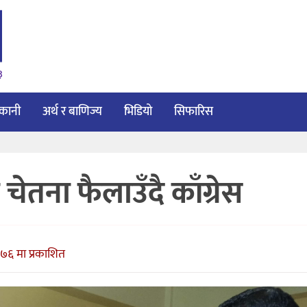
३
ाकानी
अर्थ र बाणिज्य
भिडियो
सिफारिस
चेतना फैलाउँदै काँग्रेस
७६ मा प्रकाशित