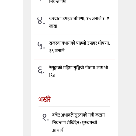
नियन्त्रणमा
४.
करदाता उपहार घोषणा, १५ जनाले १–१
लाख
५.
राजस्व विभागको पहिलो उपहार घोषणा,
१६ जनाले
६.
रेसुङ्गाको महिमा गुञ्जियो गीतमा ‘जाम भो
हिड
भर्खरै
१.
बजेट अभावले सुस्ताको नदी कटान
नियन्त्रण रोकिँदैन : मुख्यमन्त्री
आचार्य