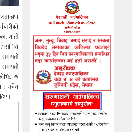
स्तान्त्रण
र्मचारीको
ा, राप्ती
 महासमिति
ाई सभापती
ाई सभापती
 कोभिड १९
हन र सचेत
 दिए ।