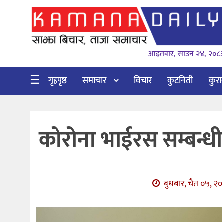
गृहपृष्ठ
आइतबार, साउन २४, २०८
समाचार
विचार
☰
गृहपृष्ठ
समाचार
विचार
कुटनिती
कुर
कुटनिती
कुराकानी
कोरोना भाईरस सम्बन्धी 
अर्थ
र
बाणिज्य
बुधबार, चैत ०५, २०
भिडियो
सिफारिस