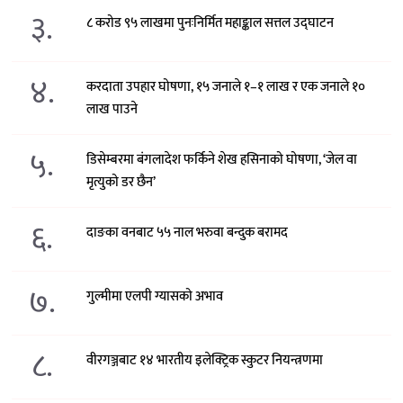
३.
८ करोड ९५ लाखमा पुनःनिर्मित महाङ्काल सत्तल उद्घाटन
४.
करदाता उपहार घोषणा, १५ जनाले १–१ लाख र एक जनाले १०
लाख पाउने
५.
डिसेम्बरमा बंगलादेश फर्किने शेख हसिनाको घोषणा, ‘जेल वा
मृत्युको डर छैन’
६.
दाङका वनबाट ५५ नाल भरुवा बन्दुक बरामद
७.
गुल्मीमा एलपी ग्यासको अभाव
८.
वीरगञ्जबाट १४ भारतीय इलेक्ट्रिक स्कुटर नियन्त्रणमा