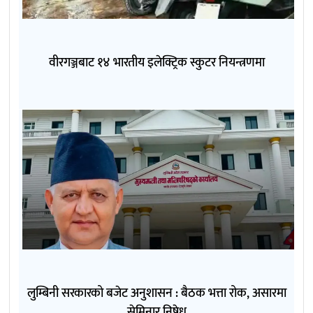
वीरगञ्जबाट १४ भारतीय इलेक्ट्रिक स्कुटर नियन्त्रणमा
लुम्बिनी सरकारको बजेट अनुशासन : बैठक भत्ता रोक, असारमा
सेमिनार निषेध