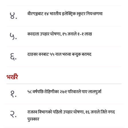
४.
वीरगञ्जबाट १४ भारतीय इलेक्ट्रिक स्कुटर नियन्त्रणमा
५.
करदाता उपहार घोषणा, १५ जनाले १–१ लाख
६.
दाङका वनबाट ५५ नाल भरुवा बन्दुक बरामद
भर्खरै
१.
५८ वर्षपछि रोहिणीका २७१ परिवारले पाए लालपुर्जा
२.
राजस्व विभागको पहिलो उपहार घोषणा, १६ जनाले जिते नगद
पुरस्कार