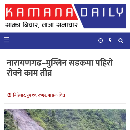
गृहपृष्ठ
समाचार
☰
विचार
कुटनिती
नारायणगढ–मुग्लिन सडकमा पहिरो
कुराकानी
रोक्ने काम तीव्र
अर्थ
र
बाणिज्य
बिहिबार, पुष १०, २०७६ मा प्रकाशित
भिडियो
सिफारिस