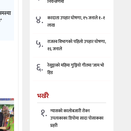
नियन्त्रणमा
समस्या
४.
करदाता उपहार घोषणा, १५ जनाले १–१
’
लाख
५.
राजस्व विभागको पहिलो उपहार घोषणा,
१६ जनाले
६.
रेसुङ्गाको महिमा गुञ्जियो गीतमा ‘जाम भो
हिड
भर्खरै
१.
ग्यासको कालोबजारी रोक्न
उपत्यकाका डिपोमा सादा पोसाकका
प्रहरी