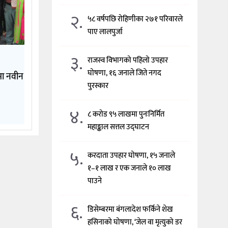
२.
५८ वर्षपछि रोहिणीका २७१ परिवारले
पाए लालपुर्जा
३.
राजस्व विभागको पहिलो उपहार
घोषणा, १६ जनाले जिते नगद
मा नवीन
पुरस्कार
४.
८ करोड ९५ लाखमा पुनःनिर्मित
महाङ्काल सत्तल उद्घाटन
५.
करदाता उपहार घोषणा, १५ जनाले
१–१ लाख र एक जनाले १० लाख
पाउने
६.
डिसेम्बरमा बंगलादेश फर्किने शेख
हसिनाको घोषणा, ‘जेल वा मृत्युको डर