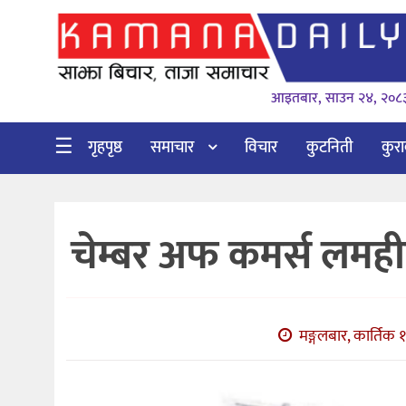
गृहपृष्ठ
आइतबार, साउन २४, २०८
समाचार
विचार
☰
गृहपृष्ठ
समाचार
विचार
कुटनिती
कुर
कुटनिती
कुराकानी
चेम्बर अफ कमर्स लमहीको
अर्थ
र
बाणिज्य
मङ्गलबार, कार्तिक 
भिडियो
सिफारिस