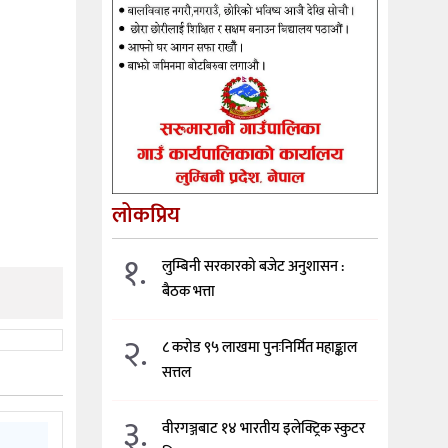
लोकप्रिय
१.
लुम्बिनी सरकारको बजेट अनुशासन :
बैठक भत्ता
२.
८ करोड ९५ लाखमा पुनःनिर्मित महाङ्काल
सत्तल
३.
वीरगञ्जबाट १४ भारतीय इलेक्ट्रिक स्कुटर