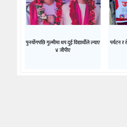
पुनर्योगपछि गुल्मीमा थप दुई विद्यार्थीले ल्याए
पर्यटन र र
४ जीपीए