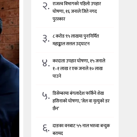
२.
राजस्व विभागको पहिलो उपहार
घोषणा, १६ जनाले जिते नगद
पुरस्कार
३.
८ करोड ९५ लाखमा पुनःनिर्मित
महाङ्काल सत्तल उद्घाटन
४.
करदाता उपहार घोषणा, १५ जनाले
१–१ लाख र एक जनाले १० लाख
पाउने
५.
डिसेम्बरमा बंगलादेश फर्किने शेख
हसिनाको घोषणा, ‘जेल वा मृत्युको डर
छैन’
६.
दाङका वनबाट ५५ नाल भरुवा बन्दुक
बरामद