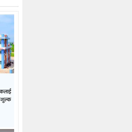
गरिकलाई
ःशुल्क