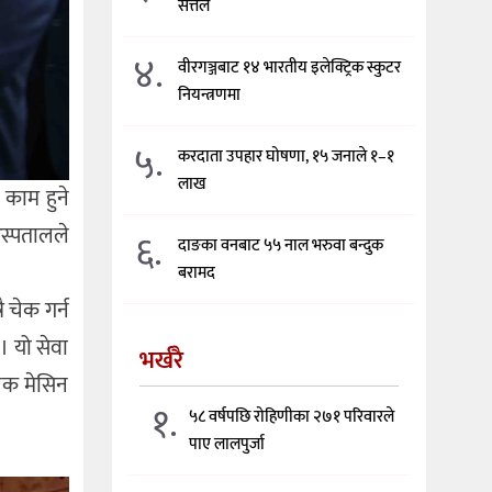
सत्तल
४.
वीरगञ्जबाट १४ भारतीय इलेक्ट्रिक स्कुटर
नियन्त्रणमा
५.
करदाता उपहार घोषणा, १५ जनाले १–१
लाख
 काम हुने
अस्पतालले
६.
दाङका वनबाट ५५ नाल भरुवा बन्दुक
बरामद
ै चेक गर्न
। यो सेवा
भर्खरै
निक मेसिन
१.
५८ वर्षपछि रोहिणीका २७१ परिवारले
पाए लालपुर्जा