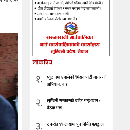
लोकप्रिय
१.
प्युठानमा एमालेको ‘मिसन पार्टी जागरण’
अभियान, चार
२.
लुम्बिनी सरकारको बजेट अनुशासन :
बैठक भत्ता
३.
८ करोड ९५ लाखमा पुनःनिर्मित महाङ्काल