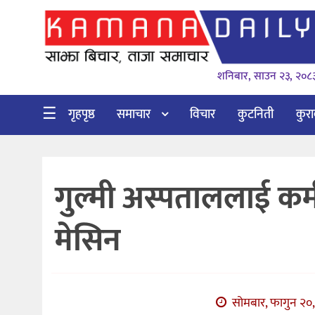
गृहपृष्ठ
शनिबार, साउन २३, २०८
समाचार
विचार
☰
गृहपृष्ठ
समाचार
विचार
कुटनिती
कुर
कुटनिती
कुराकानी
गुल्मी अस्पताललाई कर्
अर्थ
र
मेसिन
बाणिज्य
भिडियो
सिफारिस
सोमबार, फागुन २०,