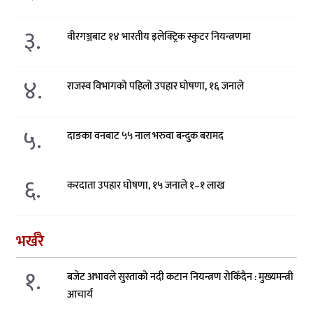
३.
वीरगञ्जबाट १४ भारतीय इलेक्ट्रिक स्कुटर नियन्त्रणमा
४.
राजस्व विभागको पहिलो उपहार घोषणा, १६ जनाले
५.
दाङका वनबाट ५५ नाल भरुवा बन्दुक बरामद
६.
करदाता उपहार घोषणा, १५ जनाले १–१ लाख
भर्खरै
१.
बजेट अभावले सुस्ताको नदी कटान नियन्त्रण रोकिँदैन : मुख्यमन्त्री
आचार्य