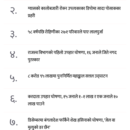
२.
ग्यासको कालोबजारी रोक्न उपत्यकाका डिपोमा सादा पोसाकका
प्रहरी
३.
५८ वर्षपछि रोहिणीका २७१ परिवारले पाए लालपुर्जा
४.
राजस्व विभागको पहिलो उपहार घोषणा, १६ जनाले जिते नगद
पुरस्कार
५.
८ करोड ९५ लाखमा पुनःनिर्मित महाङ्काल सत्तल उद्घाटन
६.
करदाता उपहार घोषणा, १५ जनाले १–१ लाख र एक जनाले १०
लाख पाउने
७.
डिसेम्बरमा बंगलादेश फर्किने शेख हसिनाको घोषणा, ‘जेल वा
मृत्युको डर छैन’