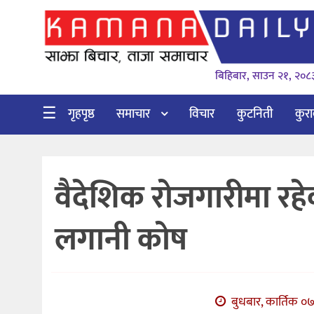
गृहपृष्ठ
बिहिबार, साउन २१, २०८
समाचार
विचार
☰
गृहपृष्ठ
समाचार
विचार
कुटनिती
कुर
कुटनिती
कुराकानी
वैदेशिक रोजगारीमा रहे
अर्थ
र
लगानी कोष
बाणिज्य
भिडियो
सिफारिस
बुधबार, कार्तिक ०७