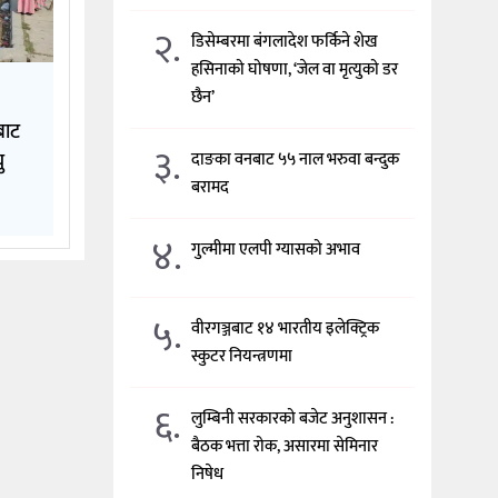
२.
डिसेम्बरमा बंगलादेश फर्किने शेख
हसिनाको घोषणा, ‘जेल वा मृत्युको डर
छैन’
बाट
३.
ु
दाङका वनबाट ५५ नाल भरुवा बन्दुक
बरामद
४.
गुल्मीमा एलपी ग्यासको अभाव
५.
वीरगञ्जबाट १४ भारतीय इलेक्ट्रिक
स्कुटर नियन्त्रणमा
६.
लुम्बिनी सरकारको बजेट अनुशासन :
बैठक भत्ता रोक, असारमा सेमिनार
निषेध