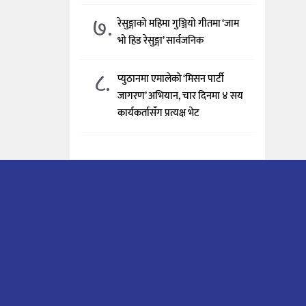
७.
रेसुङ्गाको महिमा गुञ्जियो गीतमा ‘जाम
भो हिड रेसुङ्गा’ सार्वजनिक
८.
प्युठानमा एमालेको ‘मिसन पार्टी
जागरण’ अभियान, चार दिनमा ४ सय
कार्यकर्तासँग प्रत्यक्ष भेट