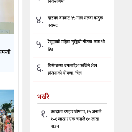
नियन्त्रणमा
४.
दाङका वनबाट ५५ नाल भरुवा बन्दुक
बरामद
५.
रेसुङ्गाको महिमा गुञ्जियो गीतमा ‘जाम भो
हिड
न्त्री
६.
डिसेम्बरमा बंगलादेश फर्किने शेख
हसिनाको घोषणा, ‘जेल
भर्खरै
१.
करदाता उपहार घोषणा, १५ जनाले
१–१ लाख र एक जनाले १० लाख
पाउने