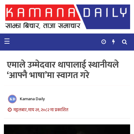
गृहपृष्ठ
समाचार
☰
विचार
कुटनिती
एमाले उम्मेदवार थापालाई स्थानीयले
कुराकानी
‘आफ्नै भाषा’मा स्वागत गरे
अर्थ
र
बाणिज्य
Kamana Daily
मङ्गलबार, माघ २१, २०८२ मा प्रकाशित
भिडियो
सिफारिस