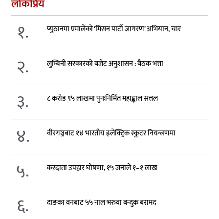
लोकप्रिय
१.
प्युठानमा एमालेको ‘मिसन पार्टी जागरण’ अभियान, चार
२.
लुम्बिनी सरकारको बजेट अनुशासन : बैठक भत्ता
३.
८ करोड ९५ लाखमा पुनःनिर्मित महाङ्काल सत्तल
४.
वीरगञ्जबाट १४ भारतीय इलेक्ट्रिक स्कुटर नियन्त्रणमा
५.
करदाता उपहार घोषणा, १५ जनाले १–१ लाख
६.
दाङका वनबाट ५५ नाल भरुवा बन्दुक बरामद