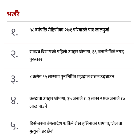
भर्खरै
१.
५८ वर्षपछि रोहिणीका २७१ परिवारले पाए लालपुर्जा
२.
राजस्व विभागको पहिलो उपहार घोषणा, १६ जनाले जिते नगद
पुरस्कार
३.
८ करोड ९५ लाखमा पुनःनिर्मित महाङ्काल सत्तल उद्घाटन
४.
करदाता उपहार घोषणा, १५ जनाले १–१ लाख र एक जनाले १०
लाख पाउने
५.
डिसेम्बरमा बंगलादेश फर्किने शेख हसिनाको घोषणा, ‘जेल वा
मृत्युको डर छैन’