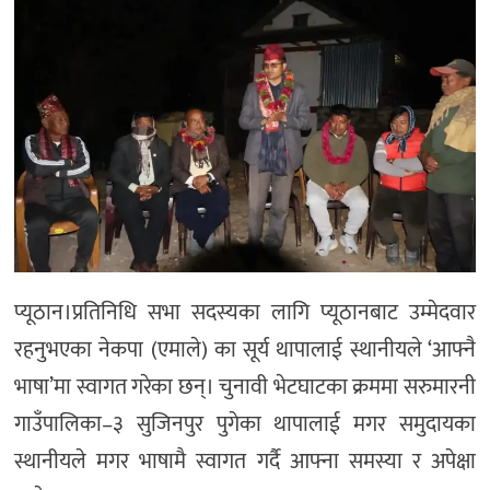
प्यूठान।प्रतिनिधि सभा सदस्यका लागि प्यूठानबाट उम्मेदवार
रहनुभएका नेकपा (एमाले) का सूर्य थापालाई स्थानीयले ‘आफ्नै
भाषा’मा स्वागत गरेका छन्। चुनावी भेटघाटका क्रममा सरुमारनी
गाउँपालिका–३ सुजिनपुर पुगेका थापालाई मगर समुदायका
स्थानीयले मगर भाषामै स्वागत गर्दै आफ्ना समस्या र अपेक्षा