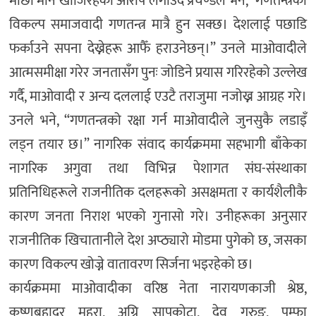
माछा मार्न खोजिरहेको आरोप लगाउँदै प्रचण्डले भने, “गणतन्त्रको
विकल्प समाजवादी गणतन्त्र मात्रै हुन सक्छ। देशलाई पछाडि
फर्काउने सपना देख्नेहरू आफैँ हराउनेछन्।” उनले माओवादीले
आत्मसमीक्षा गरेर जनतासँग पुनः जोडिने प्रयास गरिरहेको उल्लेख
गर्दै, माओवादी र अन्य दललाई एउटै तराजुमा नजोख्न आग्रह गरे।
उनले भने, “गणतन्त्रको रक्षा गर्न माओवादीले जुनसुकै लडाइँ
लड्न तयार छ।” नागरिक संवाद कार्यक्रममा सहभागी बाँकेका
नागरिक अगुवा तथा विभिन्न पेशागत संघ-संस्थाका
प्रतिनिधिहरूले राजनीतिक दलहरूको असक्षमता र कार्यशैलीकै
कारण जनता निराश भएको गुनासो गरे। उनीहरूका अनुसार
राजनीतिक खिचातानीले देश अप्ठ्यारो मोडमा पुगेको छ, जसका
कारण विकल्प खोज्ने वातावरण सिर्जना भइरहेको छ।
कार्यक्रममा माओवादीका वरिष्ठ नेता नारायणकाजी श्रेष्ठ,
कृष्णबहादुर महरा, अग्नि सापकोटा, देव गुरुङ, पम्फा