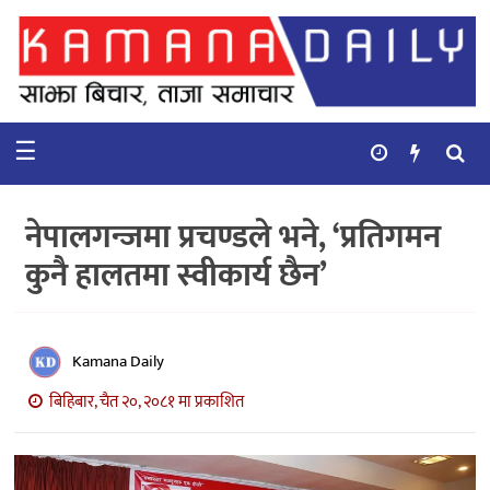
गृहपृष्ठ
समाचार
☰
विचार
कुटनिती
नेपालगन्जमा प्रचण्डले भने, ‘प्रतिगमन
कुराकानी
कुनै हालतमा स्वीकार्य छैन’
अर्थ
र
बाणिज्य
Kamana Daily
बिहिबार, चैत २०, २०८१ मा प्रकाशित
भिडियो
सिफारिस