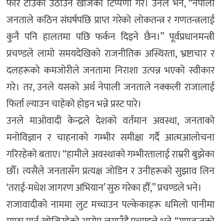
फेरि टाउको उठाउन खोजेको टिप्पणी गरे। उनले भने, “नेपाली
जनताले कठिन संघर्षपछि प्राप्त गरेको लोकतन्त्र र गणतन्त्रलाई
कुनै पनि हालतमा पछि फर्कन दिइने छैन।” पूर्वप्रधानमन्त्री
प्रचण्डले लामो समयदेखिको राजनीतिक अस्थिरता, भ्रष्टाचार र
दलहरूको कमजोरीले जनतामा निराशा उत्पन्न भएको स्वीकार
गरे। तर, उनले यसको अर्थ नेपाली जनताले नक्कली राजालाई
फिर्ता ल्याउन चाहेको होइन भन्ने प्रस्ट पारे।
उनले माओवादी केन्द्रले देशको वर्तमान अवस्था, जनताको
मनोविज्ञान र चाहनाको गम्भीर समीक्षा गर्दै आत्मआलोचना
गरिरहेको बताए। “हामीले अवस्थाको गम्भीरतालाई राम्ररी बुझेका
छौँ। त्यसैले जनतासँग प्रत्यक्ष जोडिन र उनीहरूको सुझाव लिन
‘तराई-मधेश जागरण अभियान’ सुरु गरेका हौँ,” प्रचण्डले भने।
राजावादीको नाममा लुट मच्चाउन पल्केकाहरू धमिलो पानीमा