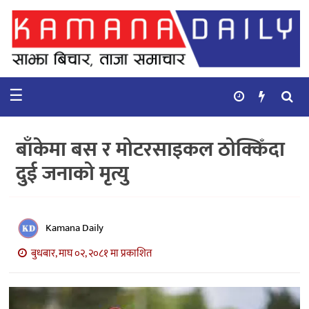
गृहपृष्ठ
समाचार
☰
विचार
कुटनिती
बाँकेमा बस र मोटरसाइकल ठोक्किँदा
कुराकानी
दुई जनाको मृत्यु
अर्थ
र
बाणिज्य
Kamana Daily
बुधबार, माघ ०२, २०८१ मा प्रकाशित
भिडियो
सिफारिस