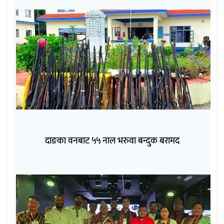
दाङका वनबाट ५५ नाल भरुवा बन्दुक बरामद