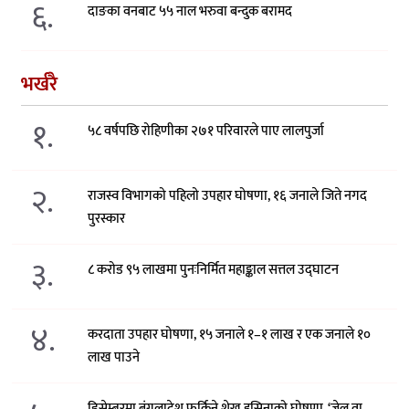
६.
दाङका वनबाट ५५ नाल भरुवा बन्दुक बरामद
भर्खरै
१.
५८ वर्षपछि रोहिणीका २७१ परिवारले पाए लालपुर्जा
२.
राजस्व विभागको पहिलो उपहार घोषणा, १६ जनाले जिते नगद
पुरस्कार
३.
८ करोड ९५ लाखमा पुनःनिर्मित महाङ्काल सत्तल उद्घाटन
४.
करदाता उपहार घोषणा, १५ जनाले १–१ लाख र एक जनाले १०
लाख पाउने
डिसेम्बरमा बंगलादेश फर्किने शेख हसिनाको घोषणा, ‘जेल वा