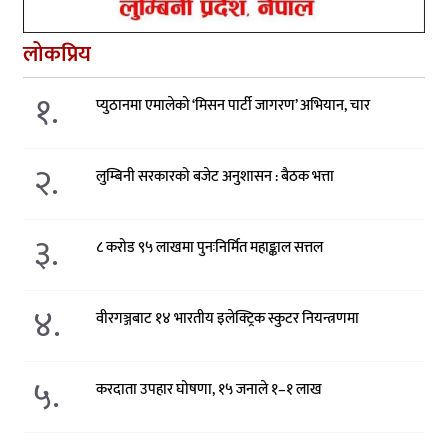
लोकप्रिय
१.
प्युठानमा एमालेको ‘मिसन पार्टी जागरण’ अभियान, चार
२.
लुम्बिनी सरकारको बजेट अनुशासन : बैठक भत्ता
३.
८ करोड ९५ लाखमा पुनःनिर्मित महाङ्काल सत्तल
४.
वीरगञ्जबाट १४ भारतीय इलेक्ट्रिक स्कुटर नियन्त्रणमा
५.
करदाता उपहार घोषणा, १५ जनाले १–१ लाख