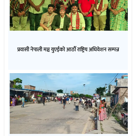
प्रवासी नेपाली मञ्च युएईको आठौँ राष्ट्रिय अधिवेशन सम्पन्न