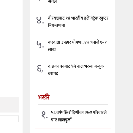
सत्तल
४.
वीरगञ्जबाट १४ भारतीय इलेक्ट्रिक स्कुटर
नियन्त्रणमा
५.
करदाता उपहार घोषणा, १५ जनाले १–१
लाख
६.
दाङका वनबाट ५५ नाल भरुवा बन्दुक
बरामद
भर्खरै
१.
५८ वर्षपछि रोहिणीका २७१ परिवारले
पाए लालपुर्जा