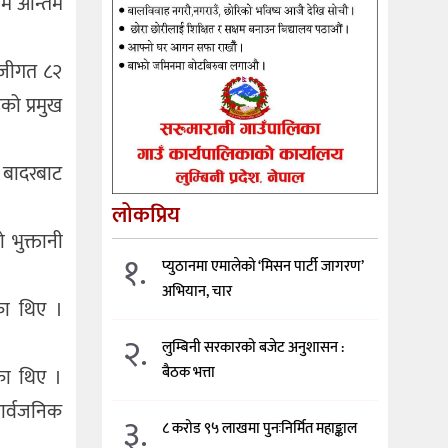
ाम अन्तिम
ँजीगत ८२
को प्रमुख
े बादरबाट
लोकप्रिय
भुक्तानी
१.
प्युठानमा एमालेको ‘मिसन पार्टी जागरण’
अभियान, चार
का थिए ।
२.
लुम्बिनी सरकारको बजेट अनुशासन :
बैठक भत्ता
का थिए ।
सार्वजनिक
३.
८ करोड ९५ लाखमा पुनःनिर्मित महाङ्काल