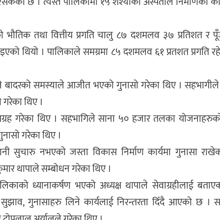
िसकेको छ । त्यस्तै पालिकामा १५ शश्याको अस्पताल निर्माणको क
 भौतिक तथा वित्तीय प्रगति चालु ८७ दशमलव ३७ प्रतिशत र पू
एको थियो । पालिकाले समग्रमा ८५ दशमलव ६१ प्रतशत प्रगति रहे
ांशले बादरको समस्याले आजीत भएको गुनासो गरेका थिए । सहभागील
ो गरेका थिए ।
आग्रह गरेका थिए । सहभागिले साना ५० हजार तलका योजनाहरुको 
गुनासो गरेका थिए ।
ानी सुचारु नभएको जस्ता विकास निर्माण कार्यमा गुनासा राखे
ुमार थापाले सम्बोधन गरेका थिए ।
लिकाको ध्यानाकर्षण भएको अध्यक्ष थापाले सेवाग्रहीलाई बताए
ा सुझाव, गुनासाहरु लिने कार्यलाई निरन्तरता दिँदै आएको छ । 
र टोपलाल अर्यालले गरेका थिए ।