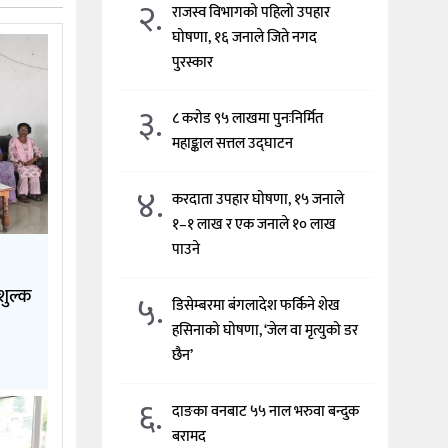
२.
राजस्व विभागको पहिलो उपहार
घोषणा, १६ जनाले जिते नगद
पुरस्कार
३.
८ करोड ९५ लाखमा पुनःनिर्मित
महाङ्काल सत्तल उद्घाटन
४.
करदाता उपहार घोषणा, १५ जनाले
१–१ लाख र एक जनाले १० लाख
पाउने
शुल्क
५.
डिसेम्बरमा बंगलादेश फर्किने शेख
हसिनाको घोषणा, ‘जेल वा मृत्युको डर
छैन’
६.
दाङका वनबाट ५५ नाल भरुवा बन्दुक
बरामद