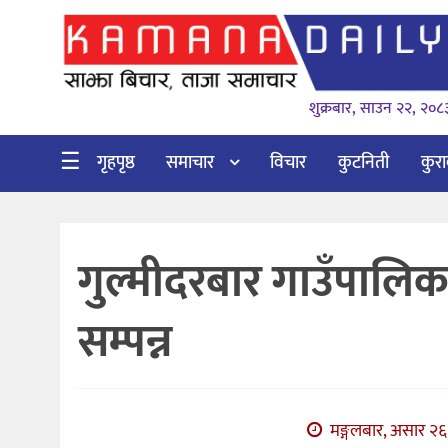
गृहपृष्ठ
शुक्रबार, साउन २२, २०८
समाचार
विचार
☰
गृहपृष्ठ
समाचार
विचार
कुटनिती
कुर
कुटनिती
कुराकानी
गुल्मीदरबार गाउँपालिका
अर्थ
र
सम्पन्न
बाणिज्य
भिडियो
सिफारिस
मङ्गलबार, असार २६,