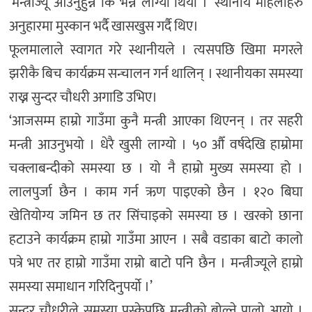
‘मन्त्रीज्यू आउनुहुन्न कि भन्ने लाग्या थियो ।’ स्थानीय महिलाहरु
अनुहारमा मुस्कान भर्दै खासखुस गर्दै थिए।
फूलमालाले स्वागत गरे स्थानीयले । त्यसपछि खिमा मगरले
झरीकै बिच कार्यक्रम सन्चालन गर्न थालिन् । स्थानीयका समस्या
राख्न सुन्दर चौधरी अगाडि उभिए।
‘आजसम्म हाम्रो गाउँमा कुनै मन्त्री आएका थिएनन् । तर सहरी
मन्त्री आउनुभयो । धेरै खुसी लाग्यो । ५० औँ वर्षदेखि हाम्रोमा
चक्लाबन्दीको समस्या छ । यो नै हाम्रो मुख्य समस्या हो ।
लालपुर्जा छैन । काम गर्न ऋण पाइएको छैन । १२० बिघा
खेतियोग्य जमिन छ तर सिंचाइको समस्या छ । खरको छाना
हटाउने कार्यक्रम हाम्रो गाउँमा आएन । सबै वडाका बाटो कालो
पत्रे भए तर हाम्रो गाउँमा राम्रो बाटो पनि छैन । मन्त्रीज्यूले हाम्रो
समस्या समाधान गरिदिनुपर्याे ।’
सुन्दर चौधरीले समस्या पस्केपछि मन्त्रीको बोल्ने पालो आयो ।