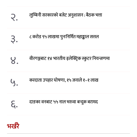
२.
लुम्बिनी सरकारको बजेट अनुशासन : बैठक भत्ता
३.
८ करोड ९५ लाखमा पुनःनिर्मित महाङ्काल सत्तल
४.
वीरगञ्जबाट १४ भारतीय इलेक्ट्रिक स्कुटर नियन्त्रणमा
५.
करदाता उपहार घोषणा, १५ जनाले १–१ लाख
६.
दाङका वनबाट ५५ नाल भरुवा बन्दुक बरामद
भर्खरै