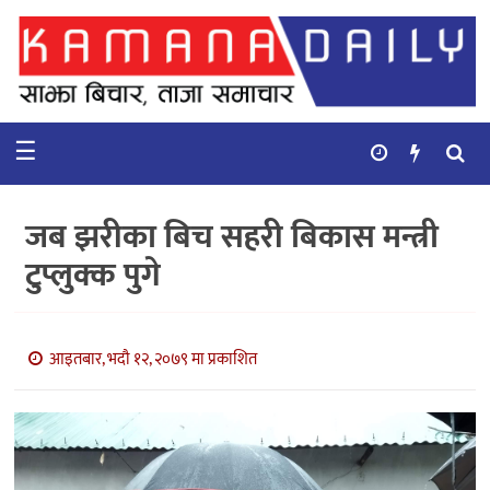
गृहपृष्ठ
समाचार
☰
विचार
कुटनिती
जब झरीका बिच सहरी बिकास मन्त्री
कुराकानी
टुप्लुक्क पुगे
अर्थ
र
बाणिज्य
आइतबार, भदौ १२, २०७९ मा प्रकाशित
भिडियो
सिफारिस