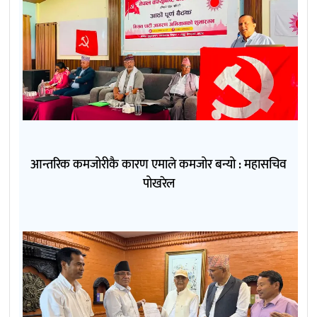
आन्तरिक कमजोरीकै कारण एमाले कमजोर बन्यो : महासचिव
पोखरेल