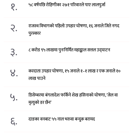
१.
५८ वर्षपछि रोहिणीका २७१ परिवारले पाए लालपुर्जा
२.
राजस्व विभागको पहिलो उपहार घोषणा, १६ जनाले जिते नगद
पुरस्कार
३.
८ करोड ९५ लाखमा पुनःनिर्मित महाङ्काल सत्तल उद्घाटन
४.
करदाता उपहार घोषणा, १५ जनाले १–१ लाख र एक जनाले १०
लाख पाउने
५.
डिसेम्बरमा बंगलादेश फर्किने शेख हसिनाको घोषणा, ‘जेल वा
मृत्युको डर छैन’
६.
दाङका वनबाट ५५ नाल भरुवा बन्दुक बरामद