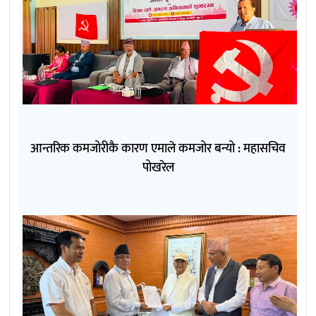
आन्तरिक कमजोरीकै कारण एमाले कमजोर बन्यो : महासचिव
पोखरेल