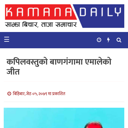
गृहपृष्ठ
समाचार
☰
विचार
कुटनिती
कपिलवस्तुको बाणगंगामा एमालेको
कुराकानी
जीत
अर्थ
र
बाणिज्य
बिहिबार, जेठ ०५, २०७९ मा प्रकाशित
भिडियो
सिफारिस