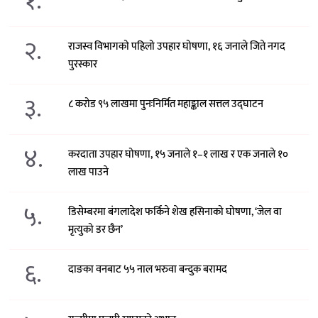
१.
२.
राजस्व विभागको पहिलो उपहार घोषणा, १६ जनाले जिते नगद
पुरस्कार
३.
८ करोड ९५ लाखमा पुनःनिर्मित महाङ्काल सत्तल उद्घाटन
४.
करदाता उपहार घोषणा, १५ जनाले १–१ लाख र एक जनाले १०
लाख पाउने
५.
डिसेम्बरमा बंगलादेश फर्किने शेख हसिनाको घोषणा, ‘जेल वा
मृत्युको डर छैन’
६.
दाङका वनबाट ५५ नाल भरुवा बन्दुक बरामद