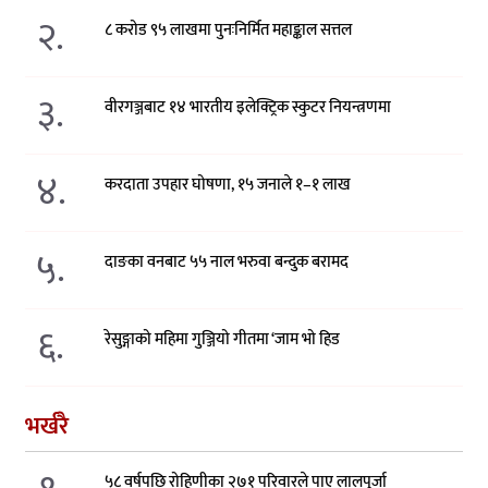
२.
८ करोड ९५ लाखमा पुनःनिर्मित महाङ्काल सत्तल
३.
वीरगञ्जबाट १४ भारतीय इलेक्ट्रिक स्कुटर नियन्त्रणमा
४.
करदाता उपहार घोषणा, १५ जनाले १–१ लाख
५.
दाङका वनबाट ५५ नाल भरुवा बन्दुक बरामद
६.
रेसुङ्गाको महिमा गुञ्जियो गीतमा ‘जाम भो हिड
भर्खरै
५८ वर्षपछि रोहिणीका २७१ परिवारले पाए लालपुर्जा