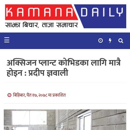
गृहपृष्ठ
समाचार
☰
विचार
कुटनिती
अक्सिजन प्लान्ट कोभिडका लागि मात्रै
कुराकानी
होइन : प्रदीप ज्ञवाली
अर्थ
र
बाणिज्य
बिहिबार, चैत १७, २०७८ मा प्रकाशित
भिडियो
सिफारिस