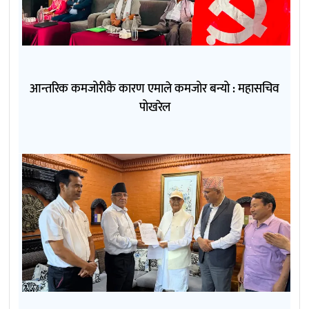
आन्तरिक कमजोरीकै कारण एमाले कमजोर बन्यो : महासचिव
पोखरेल