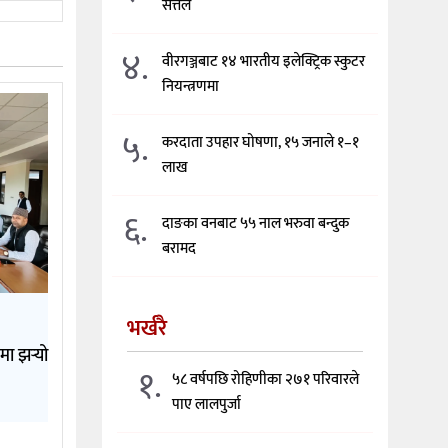
सत्तल
४.
वीरगञ्जबाट १४ भारतीय इलेक्ट्रिक स्कुटर
नियन्त्रणमा
५.
करदाता उपहार घोषणा, १५ जनाले १–१
लाख
६.
दाङका वनबाट ५५ नाल भरुवा बन्दुक
बरामद
भर्खरै
मा झर्‍यो
१.
५८ वर्षपछि रोहिणीका २७१ परिवारले
पाए लालपुर्जा