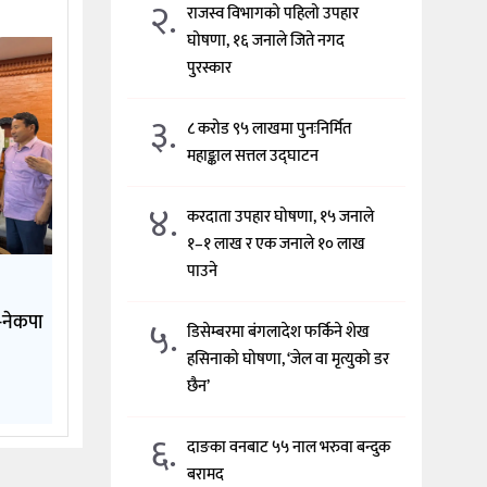
२.
राजस्व विभागको पहिलो उपहार
घोषणा, १६ जनाले जिते नगद
पुरस्कार
३.
८ करोड ९५ लाखमा पुनःनिर्मित
महाङ्काल सत्तल उद्घाटन
४.
करदाता उपहार घोषणा, १५ जनाले
१–१ लाख र एक जनाले १० लाख
पाउने
े-नेकपा
५.
डिसेम्बरमा बंगलादेश फर्किने शेख
हसिनाको घोषणा, ‘जेल वा मृत्युको डर
छैन’
६.
दाङका वनबाट ५५ नाल भरुवा बन्दुक
बरामद