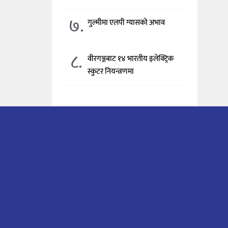
७.
गुल्मीमा एलपी ग्यासको अभाव
८.
वीरगञ्जबाट १४ भारतीय इलेक्ट्रिक
स्कुटर नियन्त्रणमा