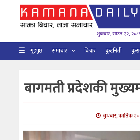
गृहपृष्ठ
शुक्रबार, साउन २२, २०८
समाचार
विचार
☰
गृहपृष्ठ
समाचार
विचार
कुटनिती
कुर
कुटनिती
कुराकानी
बागमती प्रदेशकी मुख्यमन
अर्थ
र
बाणिज्य
बुधबार, कार्तिक १०
भिडियो
सिफारिस