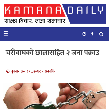
गृहपृष्ठ
समाचार
☰
विचार
कुटनिती
चरीबाघको छालासहित २ जना पक्राउ
कुराकानी
अर्थ
बुधबार, असार १६, २०७८ मा प्रकाशित
र
बाणिज्य
भिडियो
सिफारिस