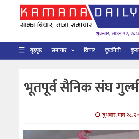
गृहपृष्ठ
शुक्रबार, साउन २२, २०८
समाचार
विचार
☰
गृहपृष्ठ
समाचार
विचार
कुटनिती
कुर
कुटनिती
कुराकानी
भूतपूर्व सैनिक संघ गुल
अर्थ
र
बाणिज्य
बुधबार, माघ २८, २
भिडियो
सिफारिस