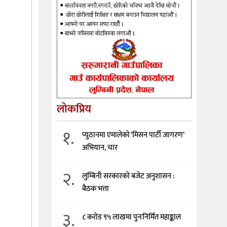
लोकप्रिय
१.
प्युठानमा एमालेको ‘मिसन पार्टी जागरण’
अभियान, चार
२.
लुम्बिनी सरकारको बजेट अनुशासन :
बैठक भत्ता
३.
८ करोड ९५ लाखमा पुनःनिर्मित महाङ्काल