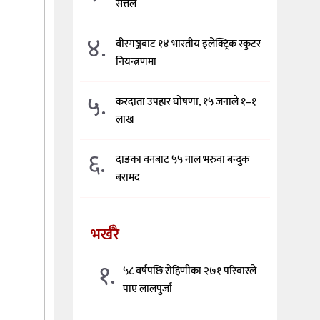
सत्तल
४.
वीरगञ्जबाट १४ भारतीय इलेक्ट्रिक स्कुटर
नियन्त्रणमा
५.
करदाता उपहार घोषणा, १५ जनाले १–१
लाख
६.
दाङका वनबाट ५५ नाल भरुवा बन्दुक
बरामद
भर्खरै
१.
५८ वर्षपछि रोहिणीका २७१ परिवारले
पाए लालपुर्जा