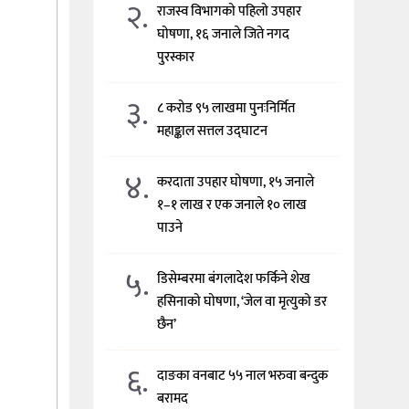
२.
राजस्व विभागको पहिलो उपहार
घोषणा, १६ जनाले जिते नगद
पुरस्कार
३.
८ करोड ९५ लाखमा पुनःनिर्मित
महाङ्काल सत्तल उद्घाटन
४.
करदाता उपहार घोषणा, १५ जनाले
१–१ लाख र एक जनाले १० लाख
पाउने
५.
डिसेम्बरमा बंगलादेश फर्किने शेख
हसिनाको घोषणा, ‘जेल वा मृत्युको डर
छैन’
६.
दाङका वनबाट ५५ नाल भरुवा बन्दुक
बरामद