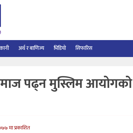
३
ाकानी
अर्थ र बाणिज्य
भिडियो
सिफारिस
नमाज पढ्न मुस्लिम आयोगकाे
०७७ मा प्रकाशित