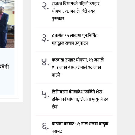
२.
राजस्व विभागको पहिलो उपहार
घोषणा, १६ जनाले जिते नगद
पुरस्कार
३.
८ करोड ९५ लाखमा पुनःनिर्मित
महाङ्काल सत्तल उद्घाटन
४.
करदाता उपहार घोषणा, १५ जनाले
्बिनी
१–१ लाख र एक जनाले १० लाख
पाउने
५.
डिसेम्बरमा बंगलादेश फर्किने शेख
हसिनाको घोषणा, ‘जेल वा मृत्युको डर
छैन’
६.
दाङका वनबाट ५५ नाल भरुवा बन्दुक
बरामद