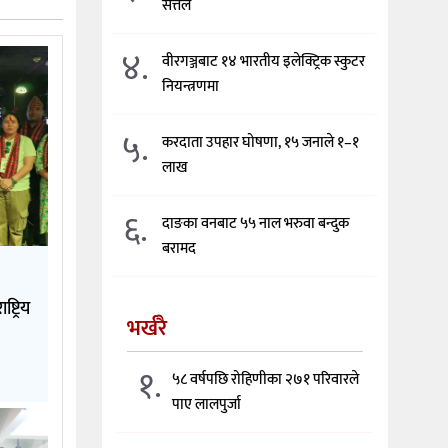
सत्तल
४.
वीरगञ्जबाट १४ भारतीय इलेक्ट्रिक स्कुटर
नियन्त्रणमा
५.
करदाता उपहार घोषणा, १५ जनाले १–१
लाख
६.
दाङका वनबाट ५५ नाल भरुवा बन्दुक
बरामद
्ट्रिय
भर्खरै
१.
५८ वर्षपछि रोहिणीका २७१ परिवारले
पाए लालपुर्जा