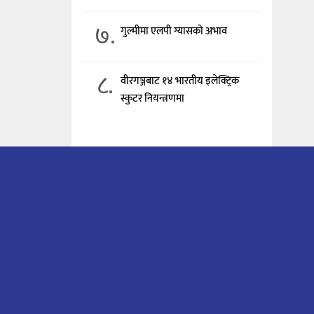
७.
गुल्मीमा एलपी ग्यासको अभाव
८.
वीरगञ्जबाट १४ भारतीय इलेक्ट्रिक
स्कुटर नियन्त्रणमा