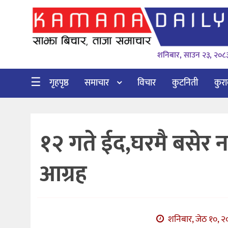
गृहपृष्ठ
शनिबार, साउन २३, २०८
समाचार
विचार
☰
गृहपृष्ठ
समाचार
विचार
कुटनिती
कुर
कुटनिती
कुराकानी
१२ गते ईद,घरमै बसेर 
अर्थ
र
आग्रह
बाणिज्य
भिडियो
सिफारिस
शनिबार, जेठ १०, २