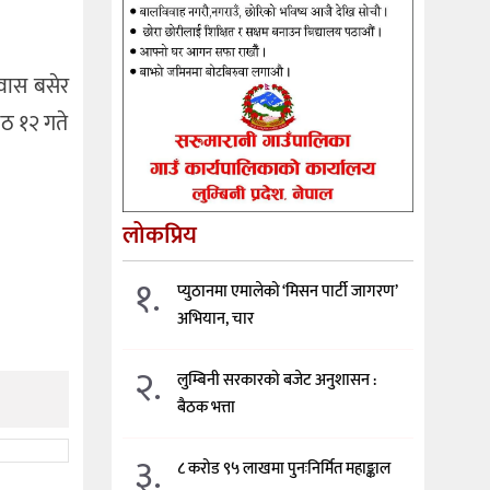
पवास बसेर
ठ १२ गते
लोकप्रिय
१.
प्युठानमा एमालेको ‘मिसन पार्टी जागरण’
अभियान, चार
२.
लुम्बिनी सरकारको बजेट अनुशासन :
बैठक भत्ता
३.
८ करोड ९५ लाखमा पुनःनिर्मित महाङ्काल