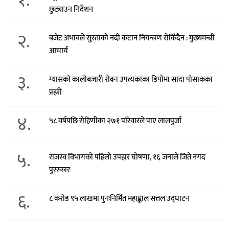
१.
छुट्याउन निर्देशन
२.
बजेट अभावले सुस्ताको नदी कटान नियन्त्रण रोकिँदैन : मुख्यमन्त्री
आचार्य
३.
ग्यासको कालोबजारी रोक्न उपत्यकाका डिपोमा सादा पोसाकका
प्रहरी
४.
५८ वर्षपछि रोहिणीका २७१ परिवारले पाए लालपुर्जा
५.
राजस्व विभागको पहिलो उपहार घोषणा, १६ जनाले जिते नगद
पुरस्कार
६.
८ करोड ९५ लाखमा पुनःनिर्मित महाङ्काल सत्तल उद्घाटन