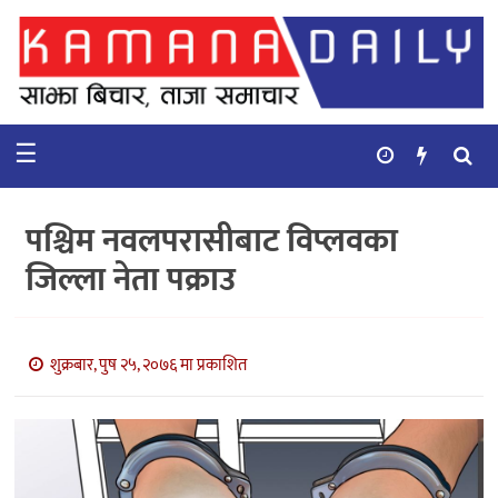
गृहपृष्ठ
समाचार
☰
विचार
कुटनिती
पश्चिम नवलपरासीबाट विप्लवका
कुराकानी
जिल्ला नेता पक्राउ
अर्थ
र
बाणिज्य
शुक्रबार, पुष २५, २०७६ मा प्रकाशित
भिडियो
सिफारिस