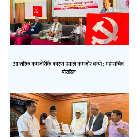
आन्तरिक कमजोरीकै कारण एमाले कमजोर बन्यो : महासचिव
पोखरेल