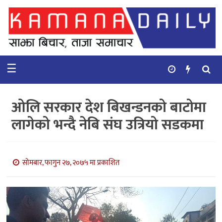
गृहपृष्ठ
समाचार
☰
विचार
कुटनिती
ओलि सरकार देश बिखन्डनको बाटोमा
कुराकानी
लागेको भन्दै नेबि संघ उत्रियो सडकमा
अर्थ
र
बाणिज्य
सोमबार, फागुन २७, २०७५ मा प्रकाशित
भिडियो
सिफारिस