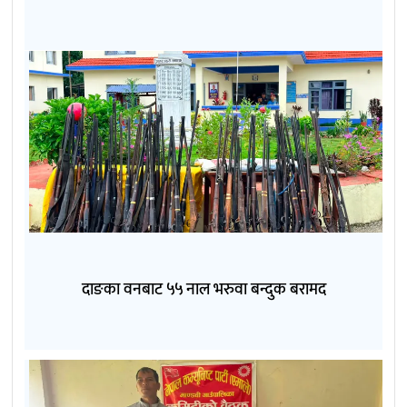
दाङका वनबाट ५५ नाल भरुवा बन्दुक बरामद