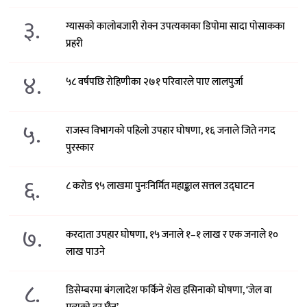
३.
ग्यासको कालोबजारी रोक्न उपत्यकाका डिपोमा सादा पोसाकका
प्रहरी
४.
५८ वर्षपछि रोहिणीका २७१ परिवारले पाए लालपुर्जा
५.
राजस्व विभागको पहिलो उपहार घोषणा, १६ जनाले जिते नगद
पुरस्कार
६.
८ करोड ९५ लाखमा पुनःनिर्मित महाङ्काल सत्तल उद्घाटन
७.
करदाता उपहार घोषणा, १५ जनाले १–१ लाख र एक जनाले १०
लाख पाउने
८.
डिसेम्बरमा बंगलादेश फर्किने शेख हसिनाको घोषणा, ‘जेल वा