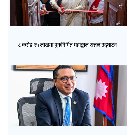
८ करोड ९५ लाखमा पुनःनिर्मित महाङ्काल सत्तल उद्घाटन