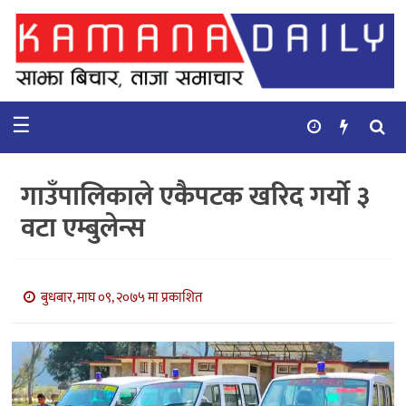
गृहपृष्ठ
समाचार
☰
विचार
कुटनिती
गाउँपालिकाले एकैपटक खरिद गर्यो ३
कुराकानी
वटा एम्बुलेन्स
अर्थ
र
बाणिज्य
बुधबार, माघ ०९, २०७५ मा प्रकाशित
भिडियो
सिफारिस