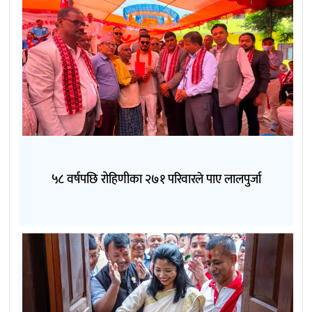
५८ वर्षपछि रोहिणीका २७१ परिवारले पाए लालपुर्जा