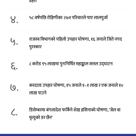
प्रहरी
४.
५८ वर्षपछि रोहिणीका २७१ परिवारले पाए लालपुर्जा
५.
राजस्व विभागको पहिलो उपहार घोषणा, १६ जनाले जिते नगद
पुरस्कार
६.
८ करोड ९५ लाखमा पुनःनिर्मित महाङ्काल सत्तल उद्घाटन
७.
करदाता उपहार घोषणा, १५ जनाले १–१ लाख र एक जनाले १०
लाख पाउने
८.
डिसेम्बरमा बंगलादेश फर्किने शेख हसिनाको घोषणा, ‘जेल वा
मृत्युको डर छैन’