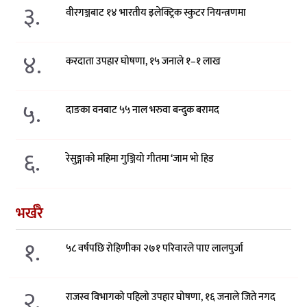
३.
वीरगञ्जबाट १४ भारतीय इलेक्ट्रिक स्कुटर नियन्त्रणमा
४.
करदाता उपहार घोषणा, १५ जनाले १–१ लाख
५.
दाङका वनबाट ५५ नाल भरुवा बन्दुक बरामद
६.
रेसुङ्गाको महिमा गुञ्जियो गीतमा ‘जाम भो हिड
भर्खरै
१.
५८ वर्षपछि रोहिणीका २७१ परिवारले पाए लालपुर्जा
२.
राजस्व विभागको पहिलो उपहार घोषणा, १६ जनाले जिते नगद