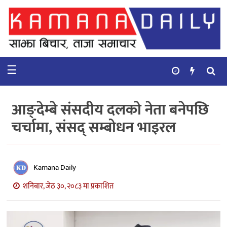
गृहपृष्ठ
समाचार
☰
विचार
कुटनिती
आङ्देम्बे संसदीय दलको नेता बनेपछि
कुराकानी
चर्चामा, संसद् सम्बोधन भाइरल
अर्थ
र
बाणिज्य
Kamana Daily
शनिबार, जेठ ३०, २०८३ मा प्रकाशित
भिडियो
सिफारिस