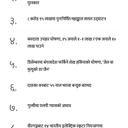
पुरस्कार
३.
८ करोड ९५ लाखमा पुनःनिर्मित महाङ्काल सत्तल उद्घाटन
४.
करदाता उपहार घोषणा, १५ जनाले १–१ लाख र एक जनाले १०
लाख पाउने
५.
डिसेम्बरमा बंगलादेश फर्किने शेख हसिनाको घोषणा, ‘जेल वा
मृत्युको डर छैन’
६.
दाङका वनबाट ५५ नाल भरुवा बन्दुक बरामद
७.
गुल्मीमा एलपी ग्यासको अभाव
वीरगञ्जबाट १४ भारतीय इलेक्ट्रिक स्कुटर नियन्त्रणमा