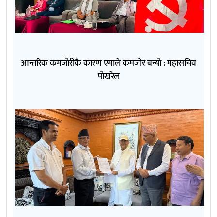
आन्तरिक कमजोरीकै कारण एमाले कमजोर बन्यो : महासचिव
पोखरेल