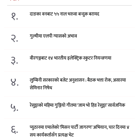
१.
दाङका वनबाट ५५ नाल भरुवा बन्दुक बरामद
२.
गुल्मीमा एलपी ग्यासको अभाव
३.
वीरगञ्जबाट १४ भारतीय इलेक्ट्रिक स्कुटर नियन्त्रणमा
४.
लुम्बिनी सरकारको बजेट अनुशासन : बैठक भत्ता रोक, असारमा
सेमिनार निषेध
५.
रेसुङ्गाको महिमा गुञ्जियो गीतमा ‘जाम भो हिड रेसुङ्गा’ सार्वजनिक
६.
प्युठानमा एमालेको ‘मिसन पार्टी जागरण’ अभियान, चार दिनमा ४
सय कार्यकर्तासँग प्रत्यक्ष भेट