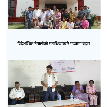
विदेशस्थित नेपालीको मताधिकारबारे गढवामा बहस