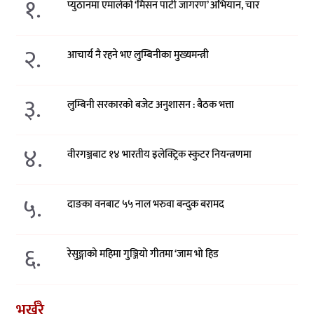
१.
प्युठानमा एमालेको ‘मिसन पार्टी जागरण’ अभियान, चार
२.
आचार्य नै रहने भए लुम्बिनीका मुख्यमन्त्री
३.
लुम्बिनी सरकारको बजेट अनुशासन : बैठक भत्ता
४.
वीरगञ्जबाट १४ भारतीय इलेक्ट्रिक स्कुटर नियन्त्रणमा
५.
दाङका वनबाट ५५ नाल भरुवा बन्दुक बरामद
६.
रेसुङ्गाको महिमा गुञ्जियो गीतमा ‘जाम भो हिड
भर्खरै