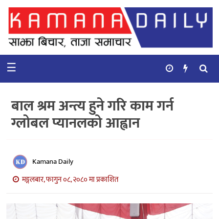
गृहपृष्ठ
समाचार
☰
विचार
कुटनिती
बाल श्रम अन्त्य हुने गरि काम गर्न
कुराकानी
ग्लोबल प्यानलको आह्वान
अर्थ
र
बाणिज्य
Kamana Daily
मङ्गलबार, फागुन ०८, २०८० मा प्रकाशित
भिडियो
सिफारिस