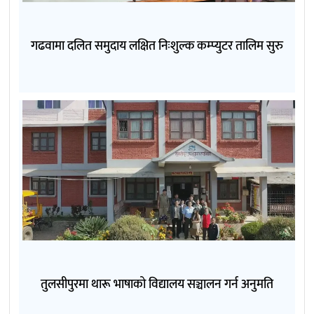
गढवामा दलित समुदाय लक्षित निःशुल्क कम्प्युटर तालिम सुरु
तुलसीपुरमा थारू भाषाको विद्यालय सञ्चालन गर्न अनुमति