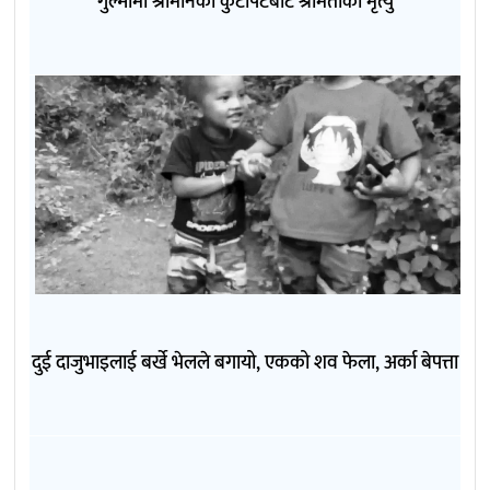
गुल्मीमा श्रीमानको कुटपिटबाट श्रीमतीको मृत्यु
दुई दाजुभाइलाई बर्खे भेलले बगायो, एकको शव फेला, अर्का बेपत्ता