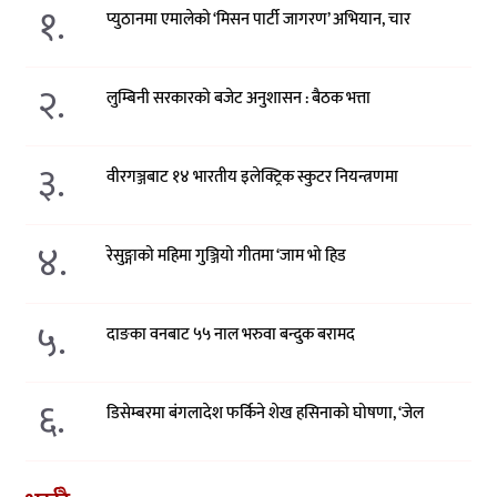
१.
प्युठानमा एमालेको ‘मिसन पार्टी जागरण’ अभियान, चार
२.
लुम्बिनी सरकारको बजेट अनुशासन : बैठक भत्ता
३.
वीरगञ्जबाट १४ भारतीय इलेक्ट्रिक स्कुटर नियन्त्रणमा
४.
रेसुङ्गाको महिमा गुञ्जियो गीतमा ‘जाम भो हिड
५.
दाङका वनबाट ५५ नाल भरुवा बन्दुक बरामद
६.
डिसेम्बरमा बंगलादेश फर्किने शेख हसिनाको घोषणा, ‘जेल