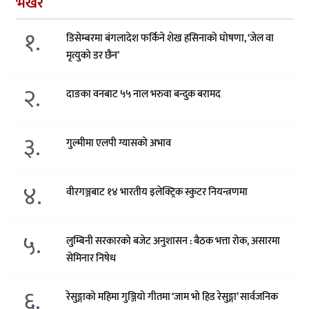
भर्खरै
१.
डिसेम्बरमा बंगलादेश फर्किने शेख हसिनाको घोषणा, ‘जेल वा
मृत्युको डर छैन’
२.
दाङका वनबाट ५५ नाल भरुवा बन्दुक बरामद
३.
गुल्मीमा एलपी ग्यासको अभाव
४.
वीरगञ्जबाट १४ भारतीय इलेक्ट्रिक स्कुटर नियन्त्रणमा
५.
लुम्बिनी सरकारको बजेट अनुशासन : बैठक भत्ता रोक, असारमा
सेमिनार निषेध
६.
रेसुङ्गाको महिमा गुञ्जियो गीतमा ‘जाम भो हिड रेसुङ्गा’ सार्वजनिक