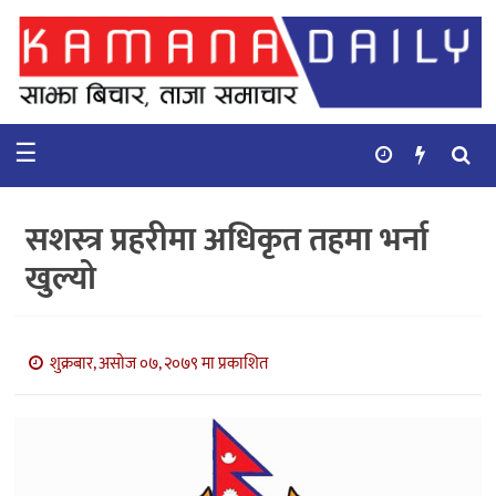
गृहपृष्ठ
समाचार
☰
विचार
कुटनिती
सशस्त्र प्रहरीमा अधिकृत तहमा भर्ना
कुराकानी
खुल्यो
अर्थ
र
बाणिज्य
शुक्रबार, असोज ०७, २०७९ मा प्रकाशित
भिडियो
सिफारिस