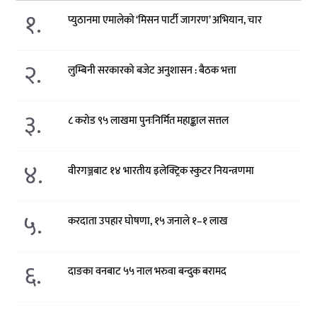
१.
प्युठानमा एमालेको ‘मिसन पार्टी जागरण’ अभियान, चार
२.
लुम्बिनी सरकारको बजेट अनुशासन : बैठक भत्ता
३.
८ करोड ९५ लाखमा पुनःनिर्मित महाङ्काल सत्तल
४.
वीरगञ्जबाट १४ भारतीय इलेक्ट्रिक स्कुटर नियन्त्रणमा
५.
करदाता उपहार घोषणा, १५ जनाले १–१ लाख
६.
दाङका वनबाट ५५ नाल भरुवा बन्दुक बरामद