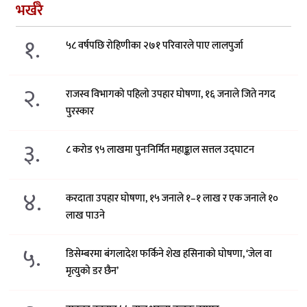
भर्खरै
१.
५८ वर्षपछि रोहिणीका २७१ परिवारले पाए लालपुर्जा
२.
राजस्व विभागको पहिलो उपहार घोषणा, १६ जनाले जिते नगद
पुरस्कार
३.
८ करोड ९५ लाखमा पुनःनिर्मित महाङ्काल सत्तल उद्घाटन
४.
करदाता उपहार घोषणा, १५ जनाले १–१ लाख र एक जनाले १०
लाख पाउने
५.
डिसेम्बरमा बंगलादेश फर्किने शेख हसिनाको घोषणा, ‘जेल वा
मृत्युको डर छैन’