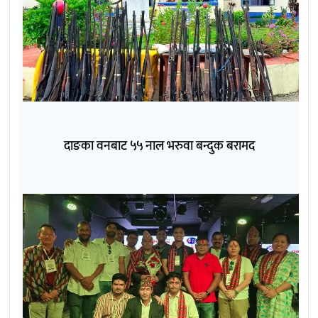
दाङका वनबाट ५५ नाल भरुवा बन्दुक बरामद