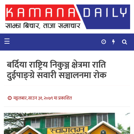
गृहपृष्ठ
समाचार
☰
विचार
कुटनिती
बर्दिया राष्ट्रिय निकुञ्ज क्षेत्रमा राति
कुराकानी
दुईपाङ्ग्रे सवारी सञ्चालनमा रोक
अर्थ
र
बाणिज्य
मङ्गलबार, साउन ३१, २०७९ मा प्रकाशित
भिडियो
सिफारिस