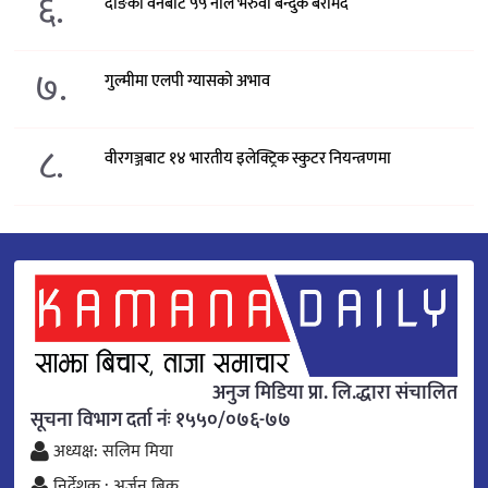
६.
दाङका वनबाट ५५ नाल भरुवा बन्दुक बरामद
७.
गुल्मीमा एलपी ग्यासको अभाव
८.
वीरगञ्जबाट १४ भारतीय इलेक्ट्रिक स्कुटर नियन्त्रणमा
अनुज मिडिया प्रा. लि.द्धारा संचालित
सूचना विभाग दर्ता नंः १५५०/०७६-७७
अध्यक्ष: सलिम मिया
निर्देशक : अर्जुन बिक