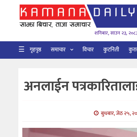
गृहपृष्ठ
शनिबार, साउन २३, २०८
समाचार
विचार
☰
गृहपृष्ठ
समाचार
विचार
कुटनिती
कुर
कुटनिती
कुराकानी
अनलाईन पत्रकारितालाई ज
अर्थ
र
बाणिज्य
बुधबार, जेठ २५, २०
भिडियो
सिफारिस