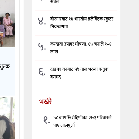
सत्तल
४.
वीरगञ्जबाट १४ भारतीय इलेक्ट्रिक स्कुटर
नियन्त्रणमा
५.
करदाता उपहार घोषणा, १५ जनाले १–१
लाख
शुल्क
६.
दाङका वनबाट ५५ नाल भरुवा बन्दुक
बरामद
भर्खरै
१.
५८ वर्षपछि रोहिणीका २७१ परिवारले
पाए लालपुर्जा