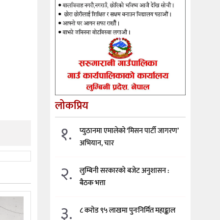
लोकप्रिय
१.
प्युठानमा एमालेको ‘मिसन पार्टी जागरण’
अभियान, चार
२.
लुम्बिनी सरकारको बजेट अनुशासन :
बैठक भत्ता
३.
८ करोड ९५ लाखमा पुनःनिर्मित महाङ्काल