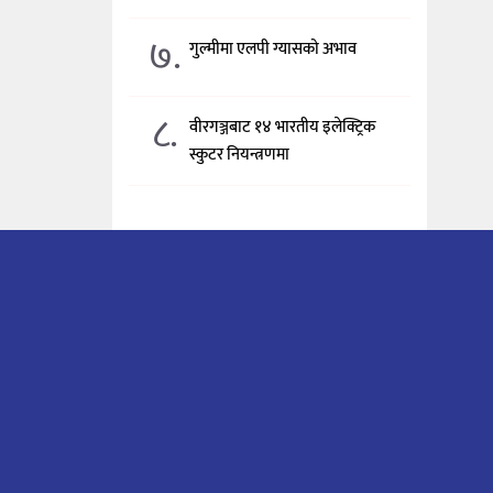
७.
गुल्मीमा एलपी ग्यासको अभाव
८.
वीरगञ्जबाट १४ भारतीय इलेक्ट्रिक
स्कुटर नियन्त्रणमा