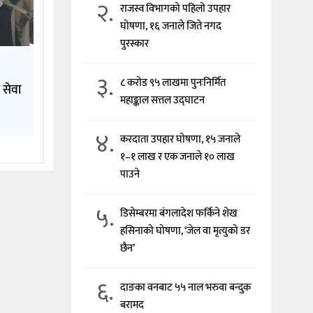
२.
राजस्व विभागको पहिलो उपहार
घोषणा, १६ जनाले जिते नगद
पुरस्कार
३.
८ करोड ९५ लाखमा पुनःनिर्मित
 सेवा
महाङ्काल सत्तल उद्घाटन
४.
करदाता उपहार घोषणा, १५ जनाले
१–१ लाख र एक जनाले १० लाख
पाउने
५.
डिसेम्बरमा बंगलादेश फर्किने शेख
हसिनाको घोषणा, ‘जेल वा मृत्युको डर
छैन’
६.
दाङका वनबाट ५५ नाल भरुवा बन्दुक
बरामद