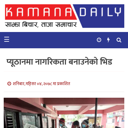
गृहपृष्ठ
समाचार
☰
विचार
कुटनिती
प्यूठानमा नागरिकता बनाउनेको भिड
कुराकानी
अर्थ
शनिबार, मङि्सर ०४, २०७८ मा प्रकाशित
र
बाणिज्य
भिडियो
सिफारिस