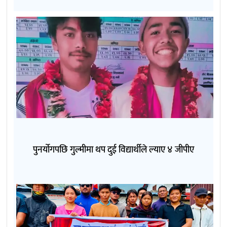
पुनर्योगपछि गुल्मीमा थप दुई विद्यार्थीले ल्याए ४ जीपीए