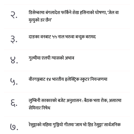
२.
डिसेम्बरमा बंगलादेश फर्किने शेख हसिनाको घोषणा, ‘जेल वा
मृत्युको डर छैन’
३.
दाङका वनबाट ५५ नाल भरुवा बन्दुक बरामद
४.
गुल्मीमा एलपी ग्यासको अभाव
५.
वीरगञ्जबाट १४ भारतीय इलेक्ट्रिक स्कुटर नियन्त्रणमा
६.
लुम्बिनी सरकारको बजेट अनुशासन : बैठक भत्ता रोक, असारमा
सेमिनार निषेध
७.
रेसुङ्गाको महिमा गुञ्जियो गीतमा ‘जाम भो हिड रेसुङ्गा’ सार्वजनिक