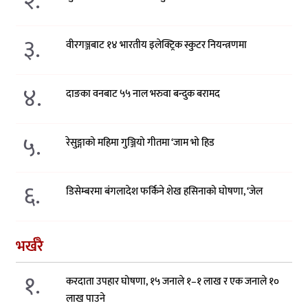
२.
३.
वीरगञ्जबाट १४ भारतीय इलेक्ट्रिक स्कुटर नियन्त्रणमा
४.
दाङका वनबाट ५५ नाल भरुवा बन्दुक बरामद
५.
रेसुङ्गाको महिमा गुञ्जियो गीतमा ‘जाम भो हिड
६.
डिसेम्बरमा बंगलादेश फर्किने शेख हसिनाको घोषणा, ‘जेल
भर्खरै
१.
करदाता उपहार घोषणा, १५ जनाले १–१ लाख र एक जनाले १०
लाख पाउने