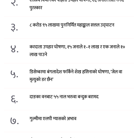
२.
राजस्व विभागको पहिलो उपहार घोषणा, १६ जनाले जिते नगद
पुरस्कार
३.
८ करोड ९५ लाखमा पुनःनिर्मित महाङ्काल सत्तल उद्घाटन
४.
करदाता उपहार घोषणा, १५ जनाले १–१ लाख र एक जनाले १०
लाख पाउने
५.
डिसेम्बरमा बंगलादेश फर्किने शेख हसिनाको घोषणा, ‘जेल वा
मृत्युको डर छैन’
६.
दाङका वनबाट ५५ नाल भरुवा बन्दुक बरामद
७.
गुल्मीमा एलपी ग्यासको अभाव