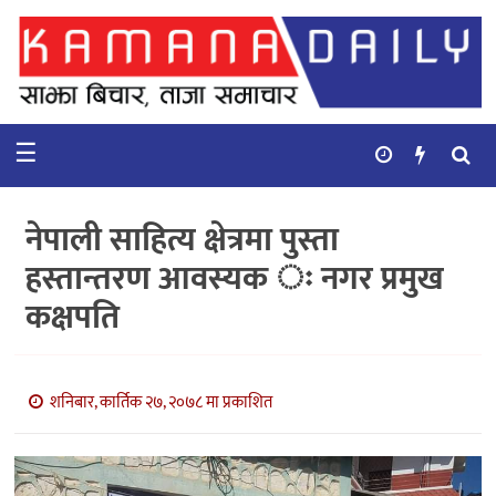
गृहपृष्ठ
समाचार
☰
विचार
कुटनिती
नेपाली साहित्य क्षेत्रमा पुस्ता
कुराकानी
हस्तान्तरण आवस्यक ः नगर प्रमुख
कक्षपति
अर्थ
र
बाणिज्य
शनिबार, कार्तिक २७, २०७८ मा प्रकाशित
भिडियो
सिफारिस