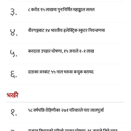
३.
८ करोड ९५ लाखमा पुनःनिर्मित महाङ्काल सत्तल
४.
वीरगञ्जबाट १४ भारतीय इलेक्ट्रिक स्कुटर नियन्त्रणमा
५.
करदाता उपहार घोषणा, १५ जनाले १–१ लाख
६.
दाङका वनबाट ५५ नाल भरुवा बन्दुक बरामद
भर्खरै
१.
५८ वर्षपछि रोहिणीका २७१ परिवारले पाए लालपुर्जा