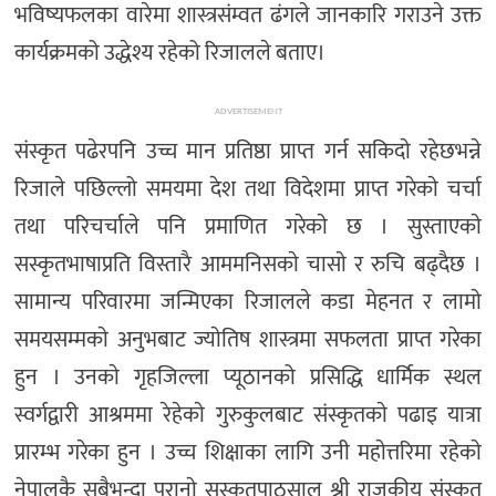
भविष्यफलका वारेमा शास्त्रसंम्वत ढंगले जानकारि गराउने उक्त
कार्यक्रमको उद्धेश्य रहेको रिजालले बताए।
ADVERTISEMENT
संस्कृत पढेरपनि उच्च मान प्रतिष्ठा प्राप्त गर्न सकिदाे रहेछभन्ने
रिजाले पछिल्लो समयमा देश तथा विदेशमा प्राप्त गरेकाे चर्चा
तथा परिचर्चाले पनि प्रमाणित गरेकाे छ । सुस्ताएकाे
सस्कृतभाषाप्रति विस्तारै आममनिसकाे चासाे र रुचि बढ्दैछ ।
सामान्य परिवारमा जन्मिएका रिजालले कडा मेहनत र लामाे
समयसम्मकाे अनुभबाट ज्याेतिष शास्त्रमा सफलता प्राप्त गरेका
हुन । उनकाे गृहजिल्ला प्यूठानको प्रसिद्धि धार्मिक स्थल
स्वर्गद्वारी आश्रममा रेहेकाे गुरुकुलबाट संस्कृतकाे पढाइ यात्रा
प्रारम्भ गरेका हुन । उच्च शिक्षाका लागि उनी महाेत्तरिमा रहेकाे
नेपालकै सबैभन्दा पुरानाे सस्कृतपाठसाल श्री राजकीय संस्कृत