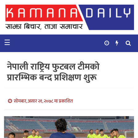
गृहपृष्ठ
समाचार
☰
विचार
कुटनिती
नेपाली राष्ट्रिय फुटबल टीमको
कुराकानी
प्रारम्भिक बन्द प्रशिक्षण शुरू
अर्थ
र
बाणिज्य
सोमबार, असार २१, २०७८ मा प्रकाशित
भिडियो
सिफारिस