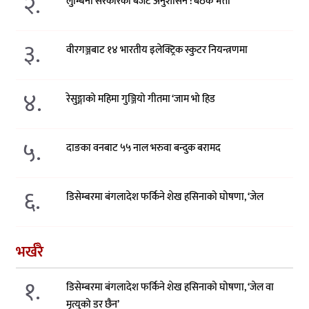
२.
लुम्बिनी सरकारको बजेट अनुशासन : बैठक भत्ता
३.
वीरगञ्जबाट १४ भारतीय इलेक्ट्रिक स्कुटर नियन्त्रणमा
४.
रेसुङ्गाको महिमा गुञ्जियो गीतमा ‘जाम भो हिड
५.
दाङका वनबाट ५५ नाल भरुवा बन्दुक बरामद
६.
डिसेम्बरमा बंगलादेश फर्किने शेख हसिनाको घोषणा, ‘जेल
भर्खरै
१.
डिसेम्बरमा बंगलादेश फर्किने शेख हसिनाको घोषणा, ‘जेल वा
मृत्युको डर छैन’