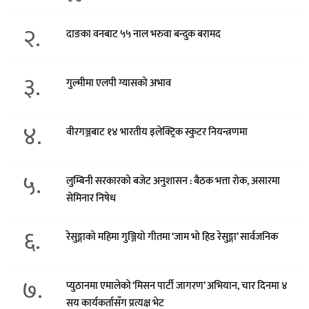
२.
दाङका वनबाट ५५ नाल भरुवा बन्दुक बरामद
३.
गुल्मीमा एलपी ग्यासको अभाव
४.
वीरगञ्जबाट १४ भारतीय इलेक्ट्रिक स्कुटर नियन्त्रणमा
५.
लुम्बिनी सरकारको बजेट अनुशासन : बैठक भत्ता रोक, असारमा
सेमिनार निषेध
६.
रेसुङ्गाको महिमा गुञ्जियो गीतमा ‘जाम भो हिड रेसुङ्गा’ सार्वजनिक
७.
प्युठानमा एमालेको ‘मिसन पार्टी जागरण’ अभियान, चार दिनमा ४
सय कार्यकर्तासँग प्रत्यक्ष भेट