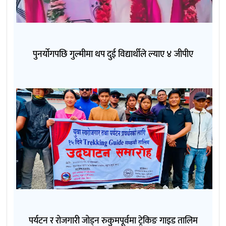
पुनर्योगपछि गुल्मीमा थप दुई विद्यार्थीले ल्याए ४ जीपीए
पर्यटन र रोजगारी जोड्न रुकुमपूर्वमा ट्रेकिङ गाइड तालिम