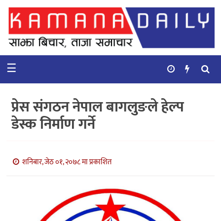
गृहपृष्ठ
समाचार
☰
विचार
कुटनिती
प्रेस संगठन नेपाल बागलुङले हेल्प
कुराकानी
डेस्क निर्माण गर्ने
अर्थ
र
बाणिज्य
शनिबार, जेठ ०१, २०७८ मा प्रकाशित
भिडियो
सिफारिस