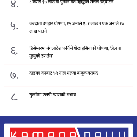
४.
८ करोड ९५ लाखमा पुनःनिर्मित महाङ्काल सत्तल उद्घाटन
५.
करदाता उपहार घोषणा, १५ जनाले १–१ लाख र एक जनाले १०
लाख पाउने
६.
डिसेम्बरमा बंगलादेश फर्किने शेख हसिनाको घोषणा, ‘जेल वा
मृत्युको डर छैन’
७.
दाङका वनबाट ५५ नाल भरुवा बन्दुक बरामद
८.
गुल्मीमा एलपी ग्यासको अभाव