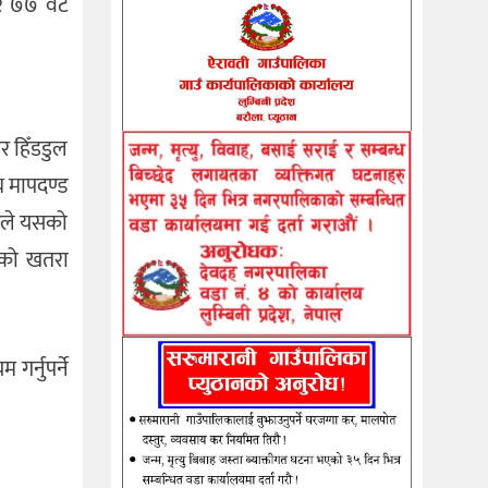
 र ७७ वटै
िर हिँडडुल
य मापदण्ड
लयले यसको
मणको खतरा
र्नुपर्ने