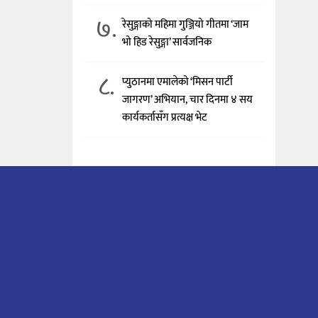
७.
रेसुङ्गाको महिमा गुञ्जियो गीतमा ‘जाम
भो हिड रेसुङ्गा’ सार्वजनिक
८.
प्युठानमा एमालेको ‘मिसन पार्टी
जागरण’ अभियान, चार दिनमा ४ सय
कार्यकर्तासँग प्रत्यक्ष भेट