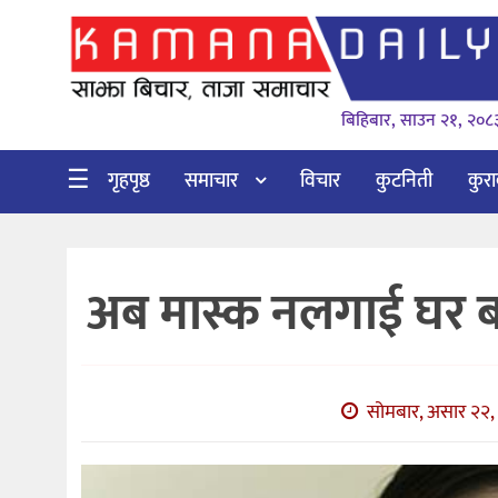
गृहपृष्ठ
बिहिबार, साउन २१, २०८
समाचार
विचार
☰
गृहपृष्ठ
समाचार
विचार
कुटनिती
कुर
कुटनिती
कुराकानी
अब मास्क नलगाई घर बाहि
अर्थ
र
बाणिज्य
सोमबार, असार २२, 
भिडियो
सिफारिस