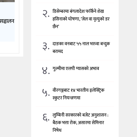
२.
डिसेम्बरमा बंगलादेश फर्किने शेख
हसिनाको घोषणा, ‘जेल वा मृत्युको डर
सञ्चालन
छैन’
३.
दाङका वनबाट ५५ नाल भरुवा बन्दुक
बरामद
४.
गुल्मीमा एलपी ग्यासको अभाव
५.
वीरगञ्जबाट १४ भारतीय इलेक्ट्रिक
स्कुटर नियन्त्रणमा
६.
लुम्बिनी सरकारको बजेट अनुशासन :
बैठक भत्ता रोक, असारमा सेमिनार
निषेध