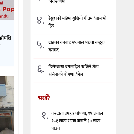
नियन्त्रणमा
४.
रेसुङ्गाको महिमा गुञ्जियो गीतमा ‘जाम भो
हिड
क औषधि
५.
दाङका वनबाट ५५ नाल भरुवा बन्दुक
ी
बरामद
६.
डिसेम्बरमा बंगलादेश फर्किने शेख
हसिनाको घोषणा, ‘जेल
भर्खरै
१.
करदाता उपहार घोषणा, १५ जनाले
१–१ लाख र एक जनाले १० लाख
पाउने