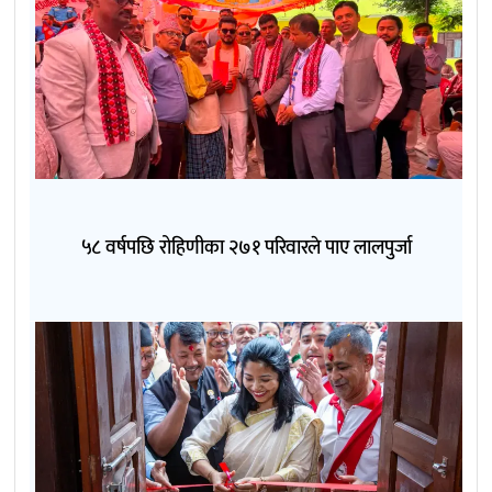
५८ वर्षपछि रोहिणीका २७१ परिवारले पाए लालपुर्जा