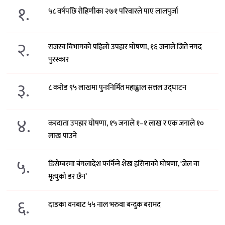
१.
५८ वर्षपछि रोहिणीका २७१ परिवारले पाए लालपुर्जा
२.
राजस्व विभागको पहिलो उपहार घोषणा, १६ जनाले जिते नगद
पुरस्कार
३.
८ करोड ९५ लाखमा पुनःनिर्मित महाङ्काल सत्तल उद्घाटन
४.
करदाता उपहार घोषणा, १५ जनाले १–१ लाख र एक जनाले १०
लाख पाउने
५.
डिसेम्बरमा बंगलादेश फर्किने शेख हसिनाको घोषणा, ‘जेल वा
मृत्युको डर छैन’
६.
दाङका वनबाट ५५ नाल भरुवा बन्दुक बरामद