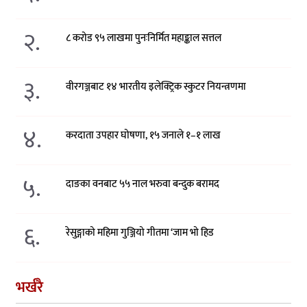
२.
८ करोड ९५ लाखमा पुनःनिर्मित महाङ्काल सत्तल
३.
वीरगञ्जबाट १४ भारतीय इलेक्ट्रिक स्कुटर नियन्त्रणमा
४.
करदाता उपहार घोषणा, १५ जनाले १–१ लाख
५.
दाङका वनबाट ५५ नाल भरुवा बन्दुक बरामद
६.
रेसुङ्गाको महिमा गुञ्जियो गीतमा ‘जाम भो हिड
भर्खरै