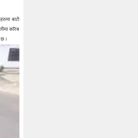
िहरुमा बाटो
ल्लीमा करिब
 छ ।