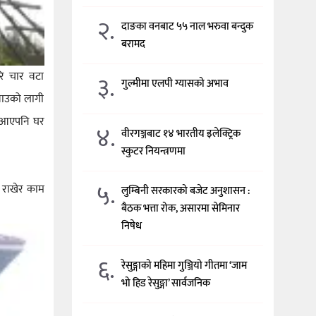
२.
दाङका वनबाट ५५ नाल भरुवा बन्दुक
बरामद
रि चार वटा
३.
गुल्मीमा एलपी ग्यासको अभाव
ुवाउको लागी
मा आएपनि घर
४.
वीरगञ्जबाट १४ भारतीय इलेक्ट्रिक
स्कुटर नियन्त्रणमा
५.
ा राखेर काम
लुम्बिनी सरकारको बजेट अनुशासन :
बैठक भत्ता रोक, असारमा सेमिनार
निषेध
६.
रेसुङ्गाको महिमा गुञ्जियो गीतमा ‘जाम
भो हिड रेसुङ्गा’ सार्वजनिक