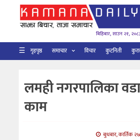
गृहपृष्ठ
बिहिबार, साउन २१, २०८
समाचार
विचार
☰
गृहपृष्ठ
समाचार
विचार
कुटनिती
कुर
कुटनिती
कुराकानी
लमही नगरपालिका वडा नंव
अर्थ
र
काम
बाणिज्य
भिडियो
सिफारिस
बुधबार, कार्तिक २७