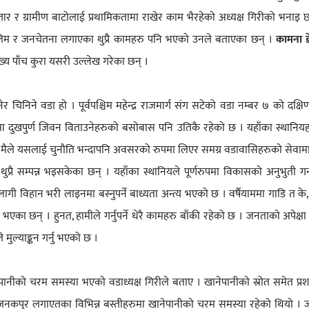
तार र ग्रामीण बाटोलाई प्रथामिकतामा राखेर काम भैरहेको अध्यक्ष गिरीको भनाइ छ
ुत्, तालिम र जनचेतना लगाएका थुप्रै कामहरु पनि भएको उनले बताएका छन् ।
कामना 
ुख्य पाँच कुरा यसरी उल्लेख गरेका छन् ।
िने वडा हो । पूर्वपश्चिम महेन्द्र राजमार्ग संग सटेको वडा नम्बर ७ को दक्षिण 
ा दुखपुर्ण जिवन विताउनेहरुको बसोबास पनि उतिकै रहेको छ । यहाँका स्थानिय
र्छ । मैले यसलाई चुनौति भन्दापनि अवसरको रुपमा लिएर समग्र वडावासिहरुको सेवाम
रै सम्पन्न भइसकेका छन् । यहाँका स्थानियले पूर्णरुपमा विकासको अनुभुती गर
 विहान भरी लाइनमा बस्नुपर्ने बाध्यता अन्त्य भएको छ । वर्षैयाममा गाडि त के, 
एका छन् । हुनत, हामीले गर्नुपर्ने धेरै कामहरु बाँकी रहेको छ । जनताको अपेक्षा
 मुल्याङ्कन गर्नु भएको छ ।
नीको चरम समस्या भएको वडाध्यक्ष गिरीले बताए । खानेपानीको स्रोत समेत प्र
गञ्ज, जनकपुर लगाएतका विभिन्न बस्तीहरुमा खानेपानीको चरम समस्या रहेको थियो । 