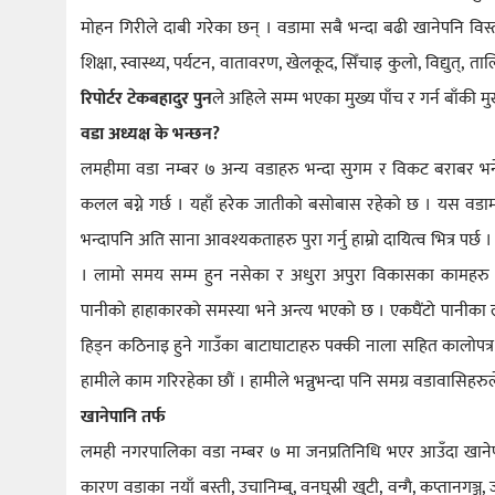
मोहन गिरीले दाबी गरेका छन् । वडामा सबै भन्दा बढी खानेपनि विस्
शिक्षा, स्वास्थ्य, पर्यटन, वातावरण, खेलकूद, सिँचाइ कुलो, विद्य
रिपोर्टर टेकबहादुर पुन
ले अहिले सम्म भएका मुख्य पाँच र गर्न बाँकी म
वडा अध्यक्ष के भन्छन?
लमहीमा वडा नम्बर ७ अन्य वडाहरु भन्दा सुगम र विकट बराबर भनेर चिन
कलल बग्ने गर्छ । यहाँ हरेक जातीको बसोबास रहेको छ । यस वडाम
भन्दापनि अति साना आवश्यकताहरु पुरा गर्नु हाम्रो दायित्व भित्र प
। लामो समय सम्म हुन नसेका र अधुरा अपुरा विकासका कामहरु थुप्
पानीको हाहाकारको समस्या भने अन्त्य भएको छ । एकघैंटो पानीका लागी
हिड्न कठिनाइ हुने गाउँका बाटाघाटाहरु पक्की नाला सहित कालोपत्र भ
हामीले काम गरिरहेका छौं । हामीले भन्नुभन्दा पनि समग्र वडावासिहरुले
खानेपानि तर्फ
लमही नगरपालिका वडा नम्बर ७ मा जनप्रतिनिधि भएर आउँदा खानेपा
कारण वडाका नयाँ बस्ती, उचानिम्बु, वनघुस्री खुटी, वन्गै, कप्तान