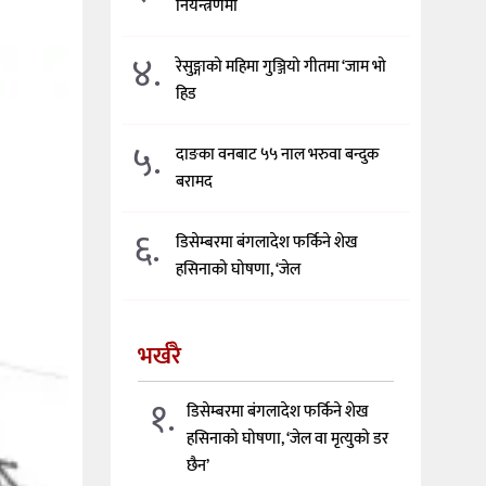
नियन्त्रणमा
४.
रेसुङ्गाको महिमा गुञ्जियो गीतमा ‘जाम भो
हिड
५.
दाङका वनबाट ५५ नाल भरुवा बन्दुक
बरामद
६.
डिसेम्बरमा बंगलादेश फर्किने शेख
हसिनाको घोषणा, ‘जेल
भर्खरै
१.
डिसेम्बरमा बंगलादेश फर्किने शेख
हसिनाको घोषणा, ‘जेल वा मृत्युको डर
छैन’