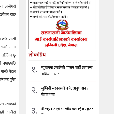
 । त्यसैगरी
डेलीका दाङ
तर्फ राप्ती
हरुको साना
लोकप्रिय
ा तल्लिन छु
्न नपाएपछि
१.
प्युठानमा एमालेको ‘मिसन पार्टी जागरण’
मान्छे पैदल
अभियान, चार
 निकट पुगेर
२.
लुम्बिनी सरकारको बजेट अनुशासन :
बैठक भत्ता
शस्त नभएको
३.
वीरगञ्जबाट १४ भारतीय इलेक्ट्रिक स्कुटर
जहाँ एकघैटो