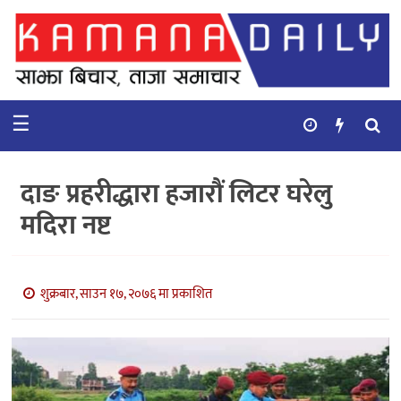
गृहपृष्ठ
समाचार
☰
विचार
कुटनिती
दाङ प्रहरीद्धारा हजारौं लिटर घरेलु
कुराकानी
मदिरा नष्ट
अर्थ
र
बाणिज्य
शुक्रबार, साउन १७, २०७६ मा प्रकाशित
भिडियो
सिफारिस