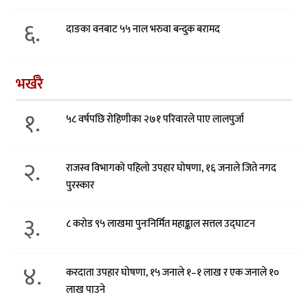
६.
दाङका वनबाट ५५ नाल भरुवा बन्दुक बरामद
भर्खरै
१.
५८ वर्षपछि रोहिणीका २७१ परिवारले पाए लालपुर्जा
२.
राजस्व विभागको पहिलो उपहार घोषणा, १६ जनाले जिते नगद
पुरस्कार
३.
८ करोड ९५ लाखमा पुनःनिर्मित महाङ्काल सत्तल उद्घाटन
४.
करदाता उपहार घोषणा, १५ जनाले १–१ लाख र एक जनाले १०
लाख पाउने