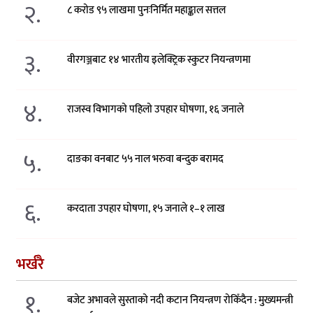
२.
८ करोड ९५ लाखमा पुनःनिर्मित महाङ्काल सत्तल
३.
वीरगञ्जबाट १४ भारतीय इलेक्ट्रिक स्कुटर नियन्त्रणमा
४.
राजस्व विभागको पहिलो उपहार घोषणा, १६ जनाले
५.
दाङका वनबाट ५५ नाल भरुवा बन्दुक बरामद
६.
करदाता उपहार घोषणा, १५ जनाले १–१ लाख
भर्खरै
१.
बजेट अभावले सुस्ताको नदी कटान नियन्त्रण रोकिँदैन : मुख्यमन्त्री