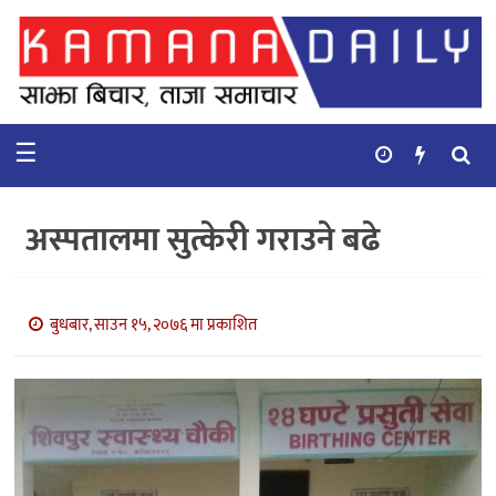
गृहपृष्ठ
समाचार
☰
विचार
कुटनिती
अस्पतालमा सुत्केरी गराउने बढे
कुराकानी
अर्थ
बुधबार, साउन १५, २०७६ मा प्रकाशित
र
बाणिज्य
भिडियो
सिफारिस