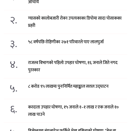
आचार्य
२.
ग्यासको कालोबजारी रोक्न उपत्यकाका डिपोमा सादा पोसाकका
प्रहरी
३.
५८ वर्षपछि रोहिणीका २७१ परिवारले पाए लालपुर्जा
४.
राजस्व विभागको पहिलो उपहार घोषणा, १६ जनाले जिते नगद
पुरस्कार
५.
८ करोड ९५ लाखमा पुनःनिर्मित महाङ्काल सत्तल उद्घाटन
६.
करदाता उपहार घोषणा, १५ जनाले १–१ लाख र एक जनाले १०
लाख पाउने
डिसेम्बरमा बंगलादेश फर्किने शेख हसिनाको घोषणा, ‘जेल वा