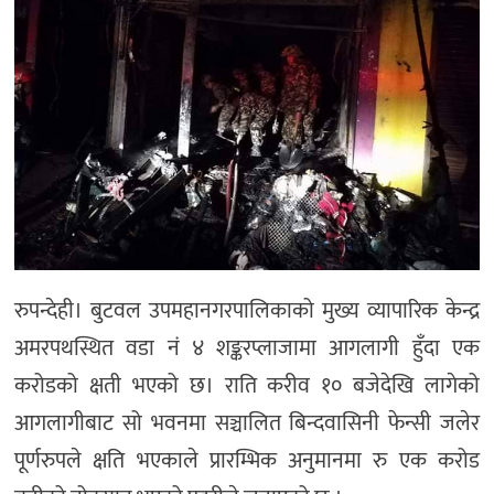
रुपन्देही। बुटवल उपमहानगरपालिकाको मुख्य व्यापारिक केन्द्र
अमरपथस्थित वडा नं ४ शङ्करप्लाजामा आगलागी हुँदा एक
करोडको क्षती भएको छ। राति करीव १० बजेदेखि लागेको
आगलागीबाट सो भवनमा सञ्चालित बिन्दवासिनी फेन्सी जलेर
पूर्णरुपले क्षति भएकाले प्रारम्भिक अनुमानमा रु एक करोड