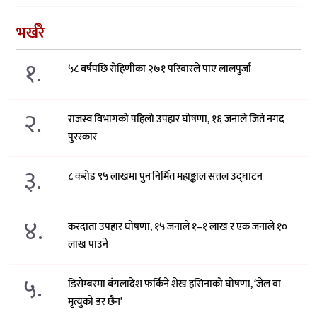
भर्खरै
१.
५८ वर्षपछि रोहिणीका २७१ परिवारले पाए लालपुर्जा
२.
राजस्व विभागको पहिलो उपहार घोषणा, १६ जनाले जिते नगद
पुरस्कार
३.
८ करोड ९५ लाखमा पुनःनिर्मित महाङ्काल सत्तल उद्घाटन
४.
करदाता उपहार घोषणा, १५ जनाले १–१ लाख र एक जनाले १०
लाख पाउने
५.
डिसेम्बरमा बंगलादेश फर्किने शेख हसिनाको घोषणा, ‘जेल वा
मृत्युको डर छैन’