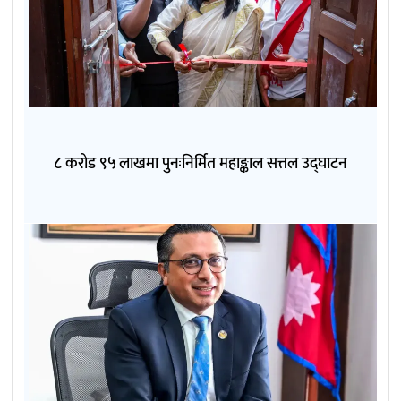
८ करोड ९५ लाखमा पुनःनिर्मित महाङ्काल सत्तल उद्घाटन