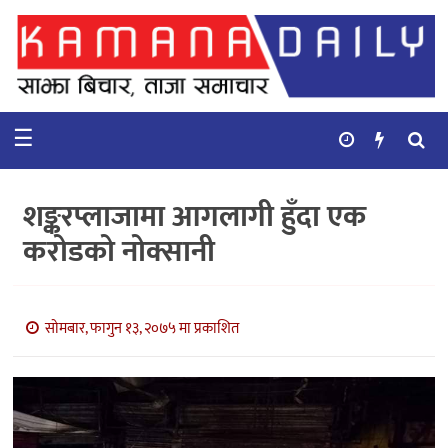
गृहपृष्ठ
समाचार
☰
विचार
कुटनिती
शङ्करप्लाजामा आगलागी हुँदा एक
कुराकानी
करोडको नोक्सानी
अर्थ
र
बाणिज्य
सोमबार, फागुन १३, २०७५ मा प्रकाशित
भिडियो
सिफारिस