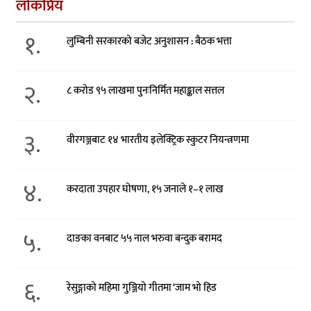
लोकप्रिय
१.
लुम्बिनी सरकारको बजेट अनुशासन : बैठक भत्ता
२.
८ करोड ९५ लाखमा पुनःनिर्मित महाङ्काल सत्तल
३.
वीरगञ्जबाट १४ भारतीय इलेक्ट्रिक स्कुटर नियन्त्रणमा
४.
करदाता उपहार घोषणा, १५ जनाले १–१ लाख
५.
दाङका वनबाट ५५ नाल भरुवा बन्दुक बरामद
६.
रेसुङ्गाको महिमा गुञ्जियो गीतमा ‘जाम भो हिड