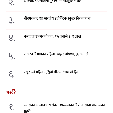
२.
८ करोड ९५ लाखमा पुनःनिर्मित महाङ्काल सत्तल
३.
वीरगञ्जबाट १४ भारतीय इलेक्ट्रिक स्कुटर नियन्त्रणमा
४.
करदाता उपहार घोषणा, १५ जनाले १–१ लाख
५.
राजस्व विभागको पहिलो उपहार घोषणा, १६ जनाले
६.
रेसुङ्गाको महिमा गुञ्जियो गीतमा ‘जाम भो हिड
भर्खरै
१.
ग्यासको कालोबजारी रोक्न उपत्यकाका डिपोमा सादा पोसाकका
प्रहरी