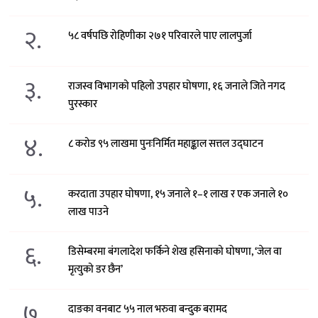
२.
५८ वर्षपछि रोहिणीका २७१ परिवारले पाए लालपुर्जा
३.
राजस्व विभागको पहिलो उपहार घोषणा, १६ जनाले जिते नगद
पुरस्कार
४.
८ करोड ९५ लाखमा पुनःनिर्मित महाङ्काल सत्तल उद्घाटन
५.
करदाता उपहार घोषणा, १५ जनाले १–१ लाख र एक जनाले १०
लाख पाउने
६.
डिसेम्बरमा बंगलादेश फर्किने शेख हसिनाको घोषणा, ‘जेल वा
मृत्युको डर छैन’
७.
दाङका वनबाट ५५ नाल भरुवा बन्दुक बरामद