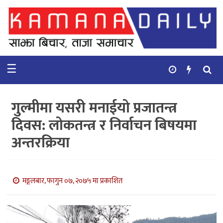
गृहपृष्ठ
समाचार
☰
विचार
कुटनिती
गुल्मीमा यसरी मनाईयो प्रजातन्त्र
कुराकानी
दिवस: लोकतन्त्र र निर्वाचन बिषयमा
अन्तरक्रिया
अर्थ
र
बाणिज्य
मङ्गलबार, फागुन ०७, २०७५ मा प्रकाशित
भिडियो
सिफारिस