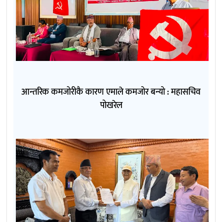
आन्तरिक कमजोरीकै कारण एमाले कमजोर बन्यो : महासचिव
पोखरेल