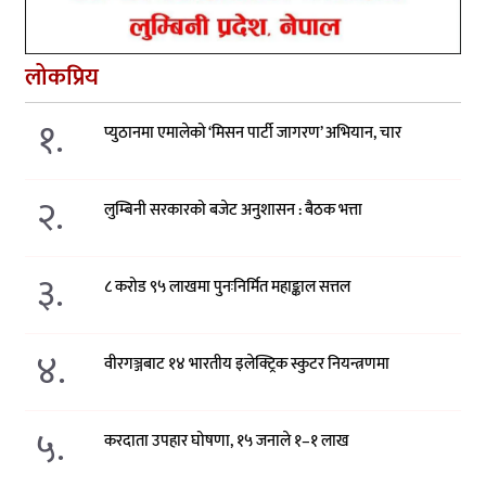
लोकप्रिय
१.
प्युठानमा एमालेको ‘मिसन पार्टी जागरण’ अभियान, चार
२.
लुम्बिनी सरकारको बजेट अनुशासन : बैठक भत्ता
३.
८ करोड ९५ लाखमा पुनःनिर्मित महाङ्काल सत्तल
४.
वीरगञ्जबाट १४ भारतीय इलेक्ट्रिक स्कुटर नियन्त्रणमा
५.
करदाता उपहार घोषणा, १५ जनाले १–१ लाख