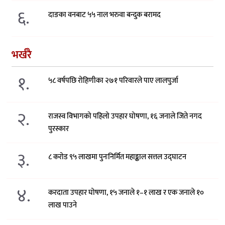
६.
दाङका वनबाट ५५ नाल भरुवा बन्दुक बरामद
भर्खरै
१.
५८ वर्षपछि रोहिणीका २७१ परिवारले पाए लालपुर्जा
२.
राजस्व विभागको पहिलो उपहार घोषणा, १६ जनाले जिते नगद
पुरस्कार
३.
८ करोड ९५ लाखमा पुनःनिर्मित महाङ्काल सत्तल उद्घाटन
४.
करदाता उपहार घोषणा, १५ जनाले १–१ लाख र एक जनाले १०
लाख पाउने