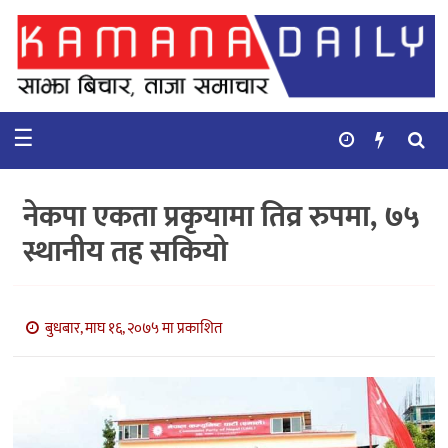
गृहपृष्ठ
समाचार
☰
विचार
कुटनिती
नेकपा एकता प्रकृयामा तिव्र रुपमा, ७५
कुराकानी
स्थानीय तह सकियो
अर्थ
र
बाणिज्य
बुधबार, माघ १६, २०७५ मा प्रकाशित
भिडियो
सिफारिस