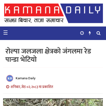
गृहपृष्ठ
समाचार
☰
विचार
कुटनिती
रोल्पा जलजला क्षेत्रको जंगलमा रेड
कुराकानी
पान्डा भेटियो
अर्थ
र
बाणिज्य
Kamana Daily
शनिबार, जेठ ०२, २०८३ मा प्रकाशित
भिडियो
सिफारिस