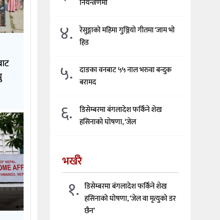
नियन्त्रणमा
४.
रेसुङ्गाको महिमा गुञ्जियो गीतमा ‘जाम भो
हिड
बाट
५.
दाङका वनबाट ५५ नाल भरुवा बन्दुक
ु
बरामद
६.
डिसेम्बरमा बंगलादेश फर्किने शेख
हसिनाको घोषणा, ‘जेल
भर्खरै
१.
डिसेम्बरमा बंगलादेश फर्किने शेख
हसिनाको घोषणा, ‘जेल वा मृत्युको डर
छैन’