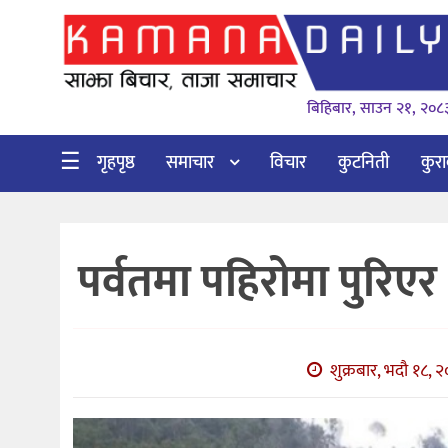
गृहपृष्ठ
बिहिबार, साउन २१, २०८
समाचार
विचार
☰
गृहपृष्ठ
समाचार
विचार
कुटनिती
कुर
कुटनिती
कुराकानी
पर्वतमा पहिरोमा पुरिएर ५
अर्थ
र
बाणिज्य
शुक्रबार, भदौ १८, 
भिडियो
सिफारिस