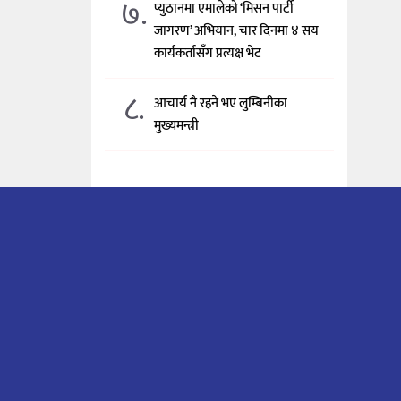
७.
प्युठानमा एमालेको ‘मिसन पार्टी
जागरण’ अभियान, चार दिनमा ४ सय
कार्यकर्तासँग प्रत्यक्ष भेट
८.
आचार्य नै रहने भए लुम्बिनीका
मुख्यमन्त्री