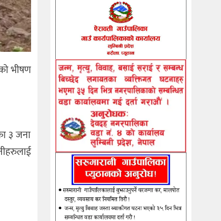
तिको भीषण
रका ३ जना
उनीहरुलाई