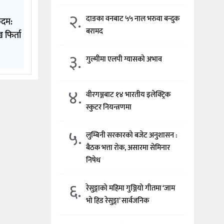
२.
दाङका वनबाट ५५ नाल भरुवा बन्दुक
कदम:
बरामद
 फिर्ता
३.
गुल्मीमा एलपी ग्यासको अभाव
४.
वीरगञ्जबाट १४ भारतीय इलेक्ट्रिक
स्कुटर नियन्त्रणमा
५.
लुम्बिनी सरकारको बजेट अनुशासन :
बैठक भत्ता रोक, असारमा सेमिनार
निषेध
६.
रेसुङ्गाको महिमा गुञ्जियो गीतमा ‘जाम
भो हिड रेसुङ्गा’ सार्वजनिक