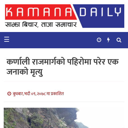
गृहपृष्ठ
समाचार
☰
विचार
कुटनिती
कर्णाली राजमार्गकाे पहिरोमा परेर एक
कुराकानी
जनाको मृत्यु
अर्थ
र
बाणिज्य
बुधबार, भदौ ०९, २०७८ मा प्रकाशित
भिडियो
सिफारिस