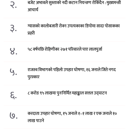
२.
बजेट अभावले सुस्ताको नदी कटान नियन्त्रण रोकिँदैन : मुख्यमन्त्री
आचार्य
३.
ग्यासको कालोबजारी रोक्न उपत्यकाका डिपोमा सादा पोसाकका
प्रहरी
४.
५८ वर्षपछि रोहिणीका २७१ परिवारले पाए लालपुर्जा
५.
राजस्व विभागको पहिलो उपहार घोषणा, १६ जनाले जिते नगद
पुरस्कार
६.
८ करोड ९५ लाखमा पुनःनिर्मित महाङ्काल सत्तल उद्घाटन
७.
करदाता उपहार घोषणा, १५ जनाले १–१ लाख र एक जनाले १०
लाख पाउने