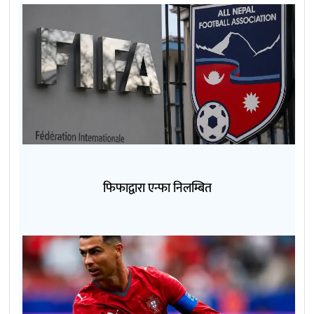
फिफाद्वारा एन्फा निलम्बित