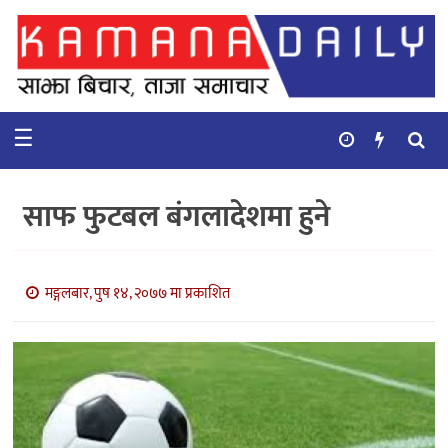
गृहपृष्ठ
समाचार
☰
विचार
कुटनिती
साफ फुटबल बंगलादेशमा हुने
कुराकानी
अर्थ
मङ्गलबार, पुष १४, २०७७ मा प्रकाशित
र
बाणिज्य
भिडियो
सिफारिस