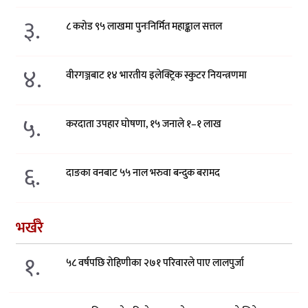
३.
८ करोड ९५ लाखमा पुनःनिर्मित महाङ्काल सत्तल
४.
वीरगञ्जबाट १४ भारतीय इलेक्ट्रिक स्कुटर नियन्त्रणमा
५.
करदाता उपहार घोषणा, १५ जनाले १–१ लाख
६.
दाङका वनबाट ५५ नाल भरुवा बन्दुक बरामद
भर्खरै
१.
५८ वर्षपछि रोहिणीका २७१ परिवारले पाए लालपुर्जा