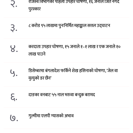
२.
राजस्व विभागको पहिलो उपहार घोषणा, १६ जनाले जिते नगद
पुरस्कार
३.
८ करोड ९५ लाखमा पुनःनिर्मित महाङ्काल सत्तल उद्घाटन
४.
करदाता उपहार घोषणा, १५ जनाले १–१ लाख र एक जनाले १०
लाख पाउने
५.
डिसेम्बरमा बंगलादेश फर्किने शेख हसिनाको घोषणा, ‘जेल वा
मृत्युको डर छैन’
६.
दाङका वनबाट ५५ नाल भरुवा बन्दुक बरामद
७.
गुल्मीमा एलपी ग्यासको अभाव