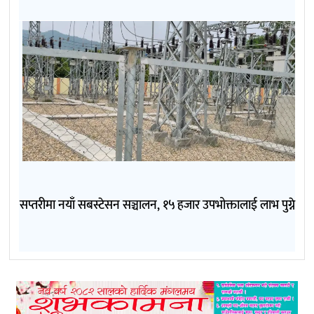
सप्तरीमा नयाँ सबस्टेसन सञ्चालन, १५ हजार उपभोक्तालाई लाभ पुग्ने