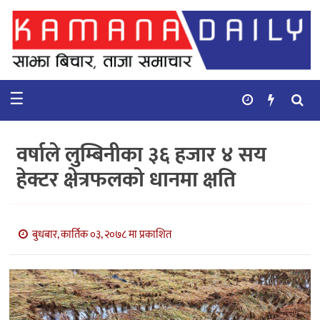
गृहपृष्ठ
समाचार
☰
विचार
कुटनिती
वर्षाले लुम्बिनीका ३६ हजार ४ सय
कुराकानी
हेक्टर क्षेत्रफलको धानमा क्षति
अर्थ
र
बाणिज्य
बुधबार, कार्तिक ०३, २०७८ मा प्रकाशित
भिडियो
सिफारिस