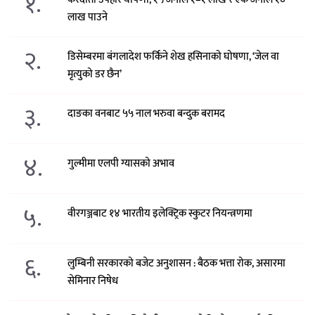
१.
लाख पाउने
२.
डिसेम्बरमा बंगलादेश फर्किने शेख हसिनाको घोषणा, ‘जेल वा
मृत्युको डर छैन’
३.
दाङका वनबाट ५५ नाल भरुवा बन्दुक बरामद
४.
गुल्मीमा एलपी ग्यासको अभाव
५.
वीरगञ्जबाट १४ भारतीय इलेक्ट्रिक स्कुटर नियन्त्रणमा
६.
लुम्बिनी सरकारको बजेट अनुशासन : बैठक भत्ता रोक, असारमा
सेमिनार निषेध