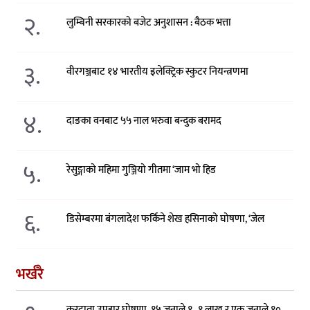
२.
लुम्बिनी सरकारको बजेट अनुशासन : बैठक भत्ता
३.
वीरगञ्जबाट १४ भारतीय इलेक्ट्रिक स्कुटर नियन्त्रणमा
४.
दाङका वनबाट ५५ नाल भरुवा बन्दुक बरामद
५.
रेसुङ्गाको महिमा गुञ्जियो गीतमा ‘जाम भो हिड
६.
डिसेम्बरमा बंगलादेश फर्किने शेख हसिनाको घोषणा, ‘जेल
भर्खरै
करदाता उपहार घोषणा, १५ जनाले १–१ लाख र एक जनाले १०