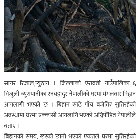
सागर रिजाल,प्युठान । जिल्लाको ऐरावती गाउँपालिका–६
विजुली च्युरापानीका रनबहादुर नेपालीको घरमा मंगलबार विहान
आगलागी भएको छ । बिहान साढे पाँच बजेतिर सुतिरहेको
अवस्थामा घरमा एक्कासी आगलागि भएको अग्निपींडित नेपालीले
बताए ।
बिहानको समय, खरको छानो भएको एकतले घरमा सुतिरहेको