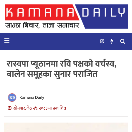
गृहपृष्ठ
समाचार
☰
विचार
कुटनिती
रास्वपा प्यूठानमा रवि पक्षको वर्चस्व,
कुराकानी
बालेन समूहका सुनार पराजित
अर्थ
र
बाणिज्य
Kamana Daily
सोमबार, जेठ २५, २०८३ मा प्रकाशित
भिडियो
सिफारिस