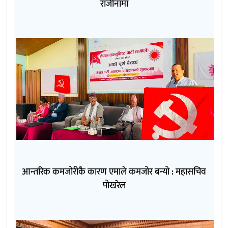
राजीनामा
आन्तरिक कमजोरीकै कारण एमाले कमजोर बन्यो : महासचिव
पोखरेल