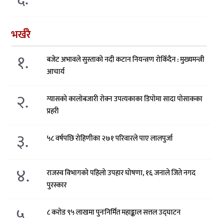
भर्खरै
१.
बजेट अभावले सुस्ताको नदी कटान नियन्त्रण रोकिँदैन : मुख्यमन्त्री
आचार्य
२.
ग्यासको कालोबजारी रोक्न उपत्यकाका डिपोमा सादा पोसाकका
प्रहरी
३.
५८ वर्षपछि रोहिणीका २७१ परिवारले पाए लालपुर्जा
४.
राजस्व विभागको पहिलो उपहार घोषणा, १६ जनाले जिते नगद
पुरस्कार
५.
८ करोड ९५ लाखमा पुनःनिर्मित महाङ्काल सत्तल उद्घाटन